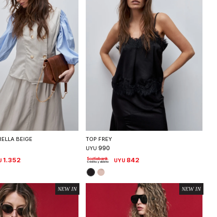
eleccionar talle
Seleccionar talle
ELLA BEIGE
TOP FREY
990
UYU
1.352
842
U
UYU