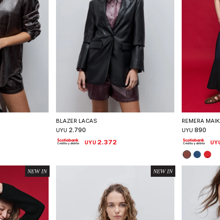
talle
Seleccionar talle
S
BLAZER LACAS
REMERA MAIK
2.790
890
UYU
UYU
2.372
UYU
UY