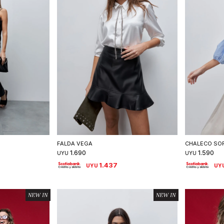
talle
Seleccionar talle
S
FALDA VEGA
CHALECO SOR
1.690
1.590
UYU
UYU
1.437
UYU
UY