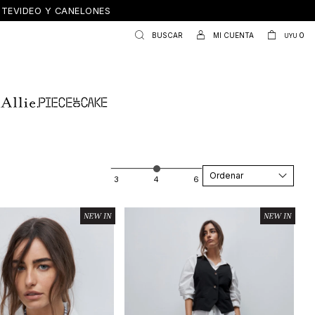
ONTEVIDEO Y CANELONES
0
UYU
Recomendados