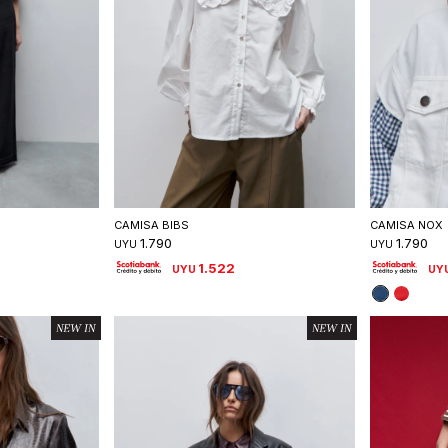
talle
Seleccionar talle
S
CAMISA BIBS
CAMISA NOX
1.790
1.790
UYU
UYU
1.522
UYU
UY