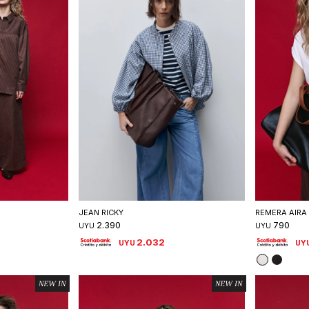
talle
Seleccionar talle
S
JEAN RICKY
REMERA AIRA
2.390
790
UYU
UYU
2.032
UYU
UY