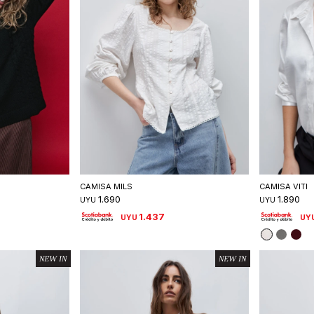
talle
Seleccionar talle
S
CAMISA MILS
CAMISA VITI
1.690
1.890
UYU
UYU
1.437
UYU
UY