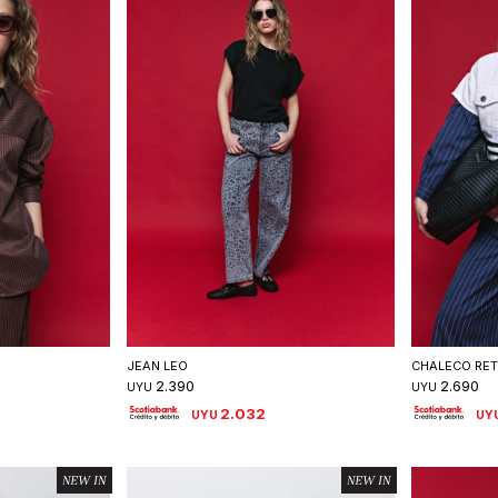
talle
Seleccionar talle
S
JEAN LEO
CHALECO RE
2.390
2.690
UYU
UYU
2.032
UYU
UY