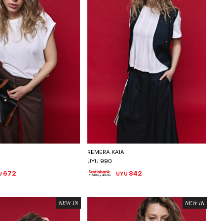
eleccionar talle
Seleccionar talle
REMERA KAIA
990
UYU
672
842
U
UYU