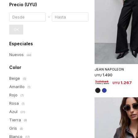
Precio
(UYU)
OK
Especiales
Nuevos
(44)
Seleccionar 
Color
JEAN NAPOLEON
1.490
UYU
Beige
(5)
1.267
UYU
Amarillo
(1)
Rojo
(7)
Rosa
(1)
Azul
(21)
Tierra
(9)
Gris
(4)
Blanco
(17)