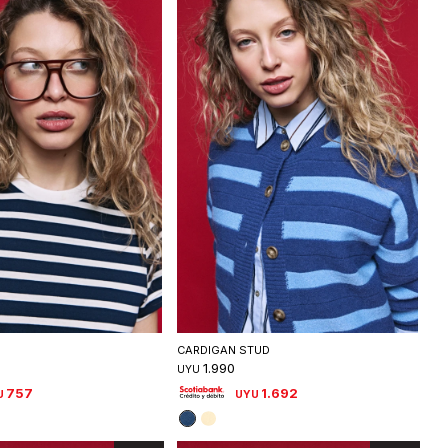
eleccionar talle
Seleccionar talle
CARDIGAN STUD
1.990
UYU
757
1.692
U
UYU