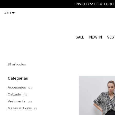
ENVÍO GRATIS A TODO 
SALE
NEW IN
VES
81 artículos
Categorías
Accesorios
(21)
Calzado
(10)
Vestimenta
(46)
Mallas y Bikinis
(4)