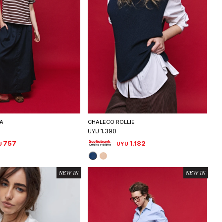
eleccionar talle
Seleccionar talle
A
CHALECO ROLLIE
1.390
UYU
757
1.182
U
UYU