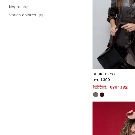
Negro
(32)
Varios colores
(11)
Seleccionar 
SHORT BECO
1.390
UYU
1.182
UYU