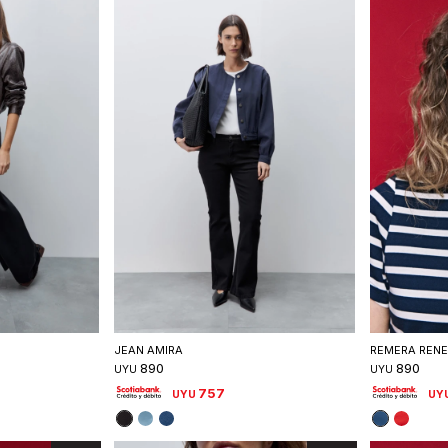
talle
Seleccionar talle
S
JEAN AMIRA
REMERA RENE
890
890
UYU
UYU
757
UYU
UY