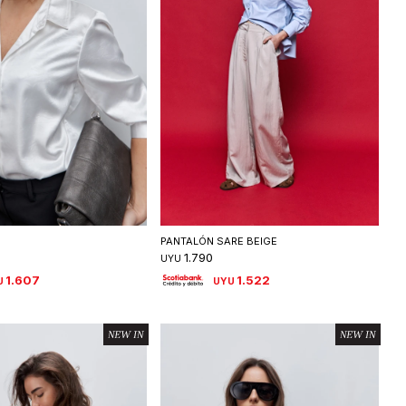
eleccionar talle
Seleccionar talle
PANTALÓN SARE BEIGE
1.790
UYU
1.607
1.522
U
UYU