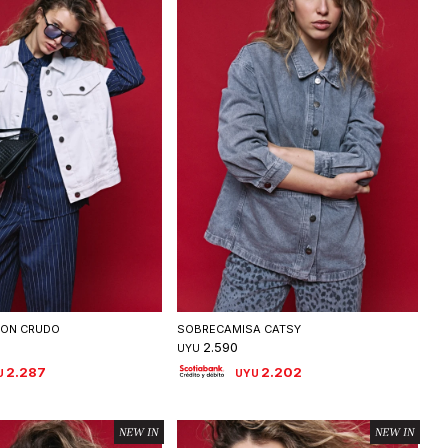
eleccionar talle
Seleccionar talle
TON CRUDO
SOBRECAMISA CATSY
2.590
UYU
2.287
2.202
U
UYU