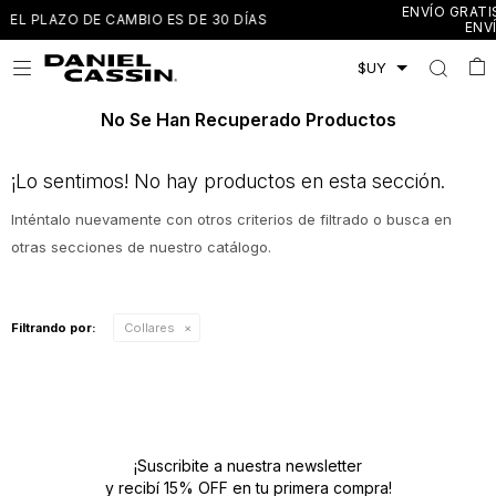
ENVÍO GRATIS A TODO EL PAÍS EN COMPRAS
0 DÍAS
ENVÍO EXPRESS EN MONTEVIDEO 

No Se Han Recuperado Productos
¡Lo sentimos! No hay productos en esta sección.
Inténtalo nuevamente con otros criterios de filtrado o busca en
otras secciones de nuestro catálogo.
Filtrando por:
Collares
¡Suscribite a nuestra newsletter
y recibí 15% OFF en tu primera compra!