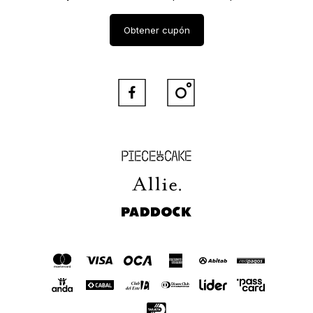
Obtener cupón


Piece of Cake
Allie
Paddock