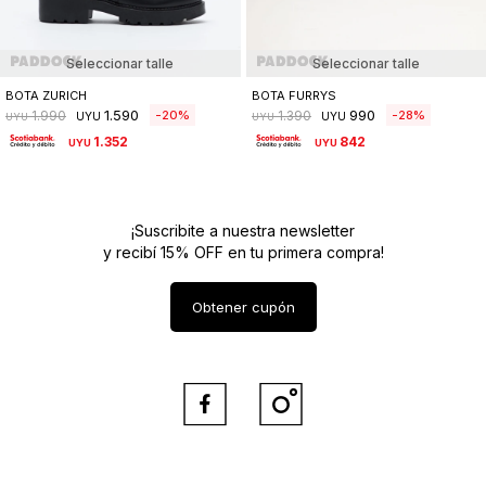
Seleccionar talle
Seleccionar talle
BOTA ZURICH
BOTA FURRYS
1.590
990
20
28
1.990
1.390
UYU
UYU
UYU
UYU
1.352
842
UYU
UYU
¡Suscribite a nuestra newsletter
y recibí 15% OFF en tu primera compra!
Obtener cupón

