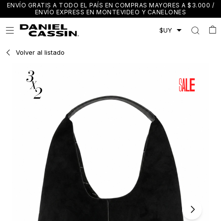
ENVÍO GRATIS A TODO EL PAÍS EN COMPRAS MAYORES A $3.000 /
ENVÍO EXPRESS EN MONTEVIDEO Y CANELONES

Volver al listado