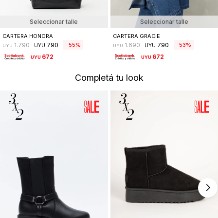
Seleccionar talle
Seleccionar talle
CARTERA HONORA
CARTERA GRACIE
790
790
55
53
1.790
1.690
UYU
UYU
UYU
UYU
672
672
UYU
UYU
Completá tu look