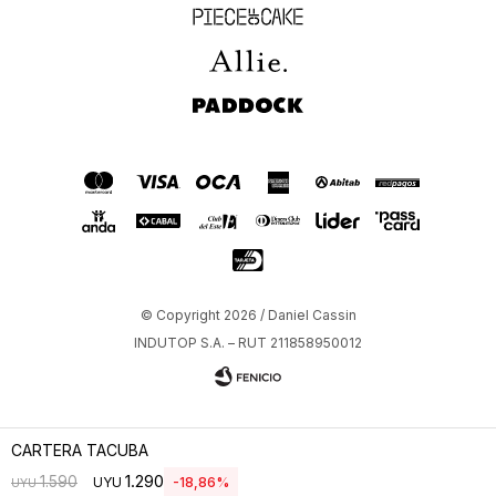
Piece of Cake
Allie
Paddock
© Copyright 2026 / Daniel Cassin
INDUTOP S.A. – RUT 211858950012
CARTERA TACUBA
1.290
1.590
UYU
18
86
UYU