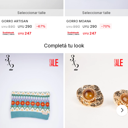
Seleccionar talle
Seleccionar talle
GORRO ARTISAN
GORRO MOANA
290
290
67
70
890
990
UYU
UYU
UYU
UYU
247
247
UYU
UYU
Completá tu look