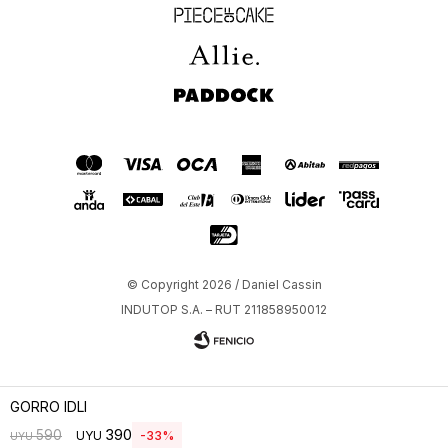
Piece of Cake
Allie
Paddock
© Copyright 2026 / Daniel Cassin
INDUTOP S.A. – RUT 211858950012
GORRO IDLI
390
590
UYU
33
UYU