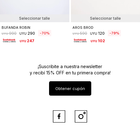
Seleccionar talle
Seleccionar talle
BUFANDA ROBIN
AROS BROD
290
120
70
79
990
590
UYU
UYU
UYU
UYU
247
102
UYU
UYU
¡Suscribite a nuestra newsletter
y recibí 15% OFF en tu primera compra!
Obtener cupón

