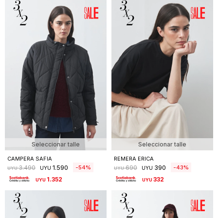
Seleccionar talle
Seleccionar talle
CAMPERA SAFIA
REMERA ERICA
1.590
390
54
43
3.490
690
UYU
UYU
UYU
UYU
1.352
332
UYU
UYU