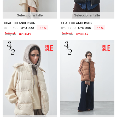
Seleccionar talle
Seleccionar talle
CHALECO ANDERSON
CHALECO ANDERSON
990
990
44
44
1.790
1.790
UYU
UYU
UYU
UYU
842
842
UYU
UYU