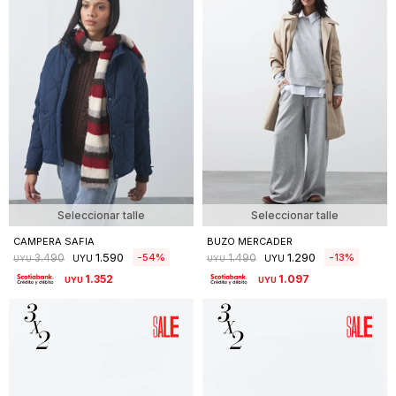
Seleccionar talle
Seleccionar talle
CAMPERA SAFIA
BUZO MERCADER
1.590
1.290
54
13
3.490
1.490
UYU
UYU
UYU
UYU
1.352
1.097
UYU
UYU