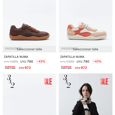
Seleccionar talle
Seleccionar talle
ZAPATILLA NUMA
ZAPATILLA NUMA
790
790
43
43
1.390
1.390
UYU
UYU
UYU
UYU
672
672
UYU
UYU