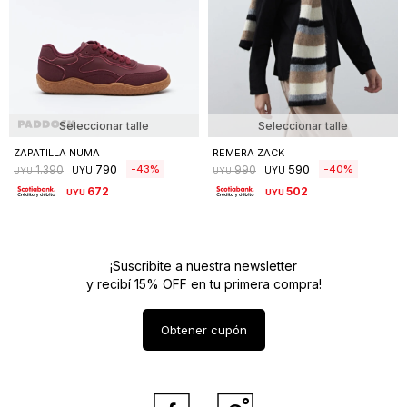
Seleccionar talle
Seleccionar talle
ZAPATILLA NUMA
REMERA ZACK
790
590
43
40
1.390
990
UYU
UYU
UYU
UYU
672
502
UYU
UYU
¡Suscribite a nuestra newsletter
y recibí 15% OFF en tu primera compra!
Obtener cupón