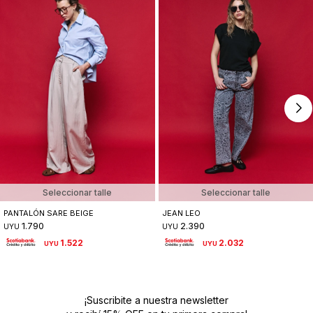
Seleccionar talle
Seleccionar talle
PANTALÓN SARE BEIGE
JEAN LEO
1.790
2.390
UYU
UYU
1.522
2.032
UYU
UYU
¡Suscribite a nuestra newsletter