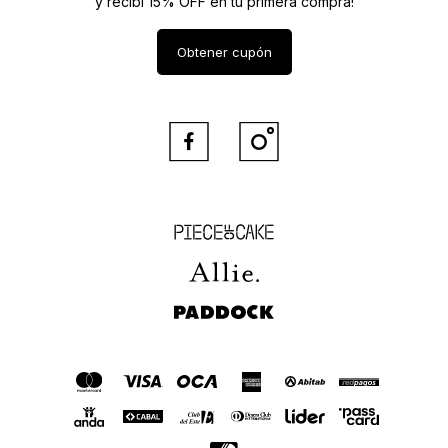
y recibí 15% OFF en tu primera compra!
Obtener cupón


Piece of Cake
Allie
Paddock