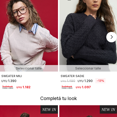
Seleccionar talle
Seleccionar talle
SWEATER MILI
SWEATER SADIE
1.390
1.290
13
1.490
UYU
UYU
UYU
1.182
1.097
UYU
UYU
Completá tu look