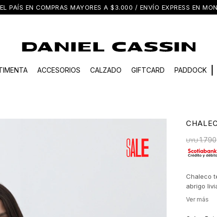
EL PAÍS EN COMPRAS MAYORES A $3.000 / ENVÍO EXPRESS EN M
TIMENTA
ACCESORIOS
CALZADO
GIFTCARD
PADDOCK
CHALE
1.790
UYU
Chaleco t
abrigo liv
terminaci
en una pr
aportando 