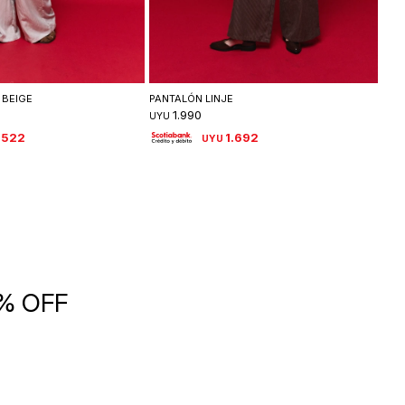
leccionar talle
Seleccionar talle
 BEIGE
PANTALÓN LINJE
CAM
1.990
UYU
UYU
.522
1.692
UYU
5% OFF