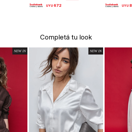
672
UYU
UYU
Completá tu look