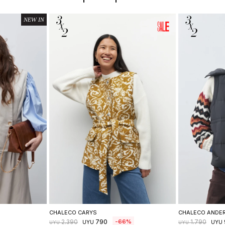
lle
Seleccionar talle
Se
CHALECO CARYS
CHALECO ANDE
790
66
2.390
1.790
UYU
UYU
UYU
UYU