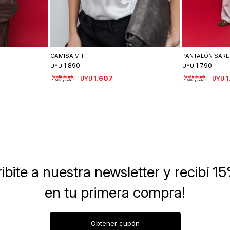
lle
Seleccionar talle
Se
CAMISA VITI
PANTALÓN SARE
1.890
1.790
UYU
UYU
1.607
1
UYU
UYU
ibite a nuestra newsletter
y recibí 1
en tu primera compra!
Obtener cupón