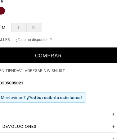
ge
ones simples y funciona tanto en looks casuales como
dos.
M
L
XL
ALLES
¿Talle no disponible?
COMPRAR
EN TIENDA
0305005021
 Montevideo?
¡Podés recibirlo este lunes!
Y DEVOLUCIONES