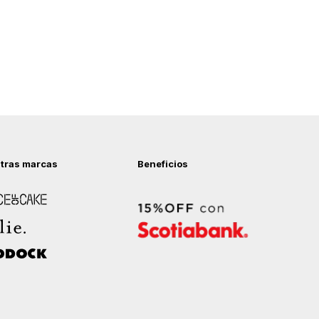
tras marcas
Beneficios
 of Cake
ock