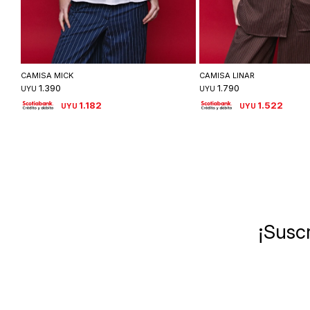
Seleccionar talle
Seleccionar ta
CAMISA MICK
CAMISA LINAR
1.390
1.790
UYU
UYU
1.182
1.522
UYU
UYU
¡Suscr