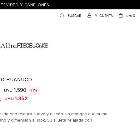
ONTEVIDEO Y CANELONES
0
UYU
CO HUANUCO
1.590
11
UYU
1.352
UYU
ejido con textura suave y diseño sin mangas que suma
iano y dimensión al look. Su silueta relajada con
ones acanaladas y leve volumen en hombros lo convierte
enda ideal para usar en layering, sobre camisas o remeras,
calidez y estilo. Un básico versátil que eleva