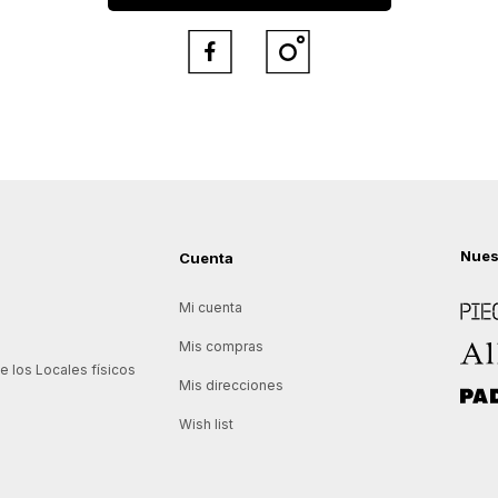


Nues
Cuenta
Piece
Mi cuenta
Allie
Mis compras
 los Locales físicos
Mis direcciones
Padd
Wish list