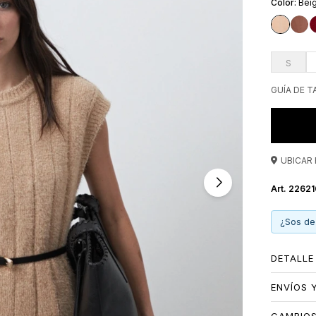
Bei
combinaci
más arma
S
GUÍA DE T
UBICAR 
22621
¿Sos de
DETALLE
ENVÍOS 