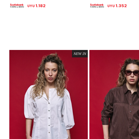
1.182
1.352
UYU
UYU