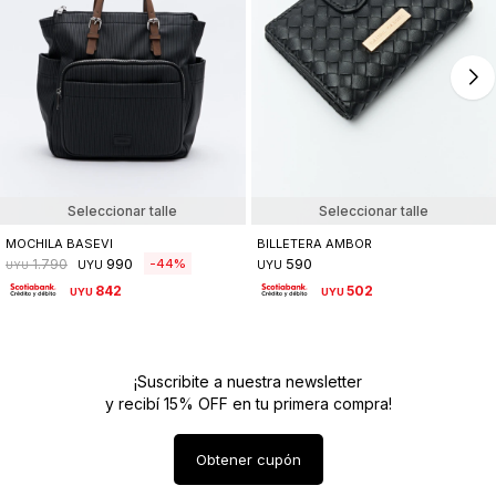
Seleccionar talle
Seleccionar talle
MOCHILA BASEVI
BILLETERA AMBOR
990
590
44
1.790
UYU
UYU
UYU
842
502
UYU
UYU
¡Suscribite a nuestra newsletter
y recibí 15% OFF en tu primera compra!
Obtener cupón