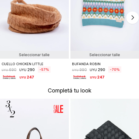
Seleccionar talle
Seleccionar talle
CUELLO CHICKEN LITTLE
BUFANDA ROBIN
290
290
57
70
690
990
UYU
UYU
UYU
UYU
247
247
UYU
UYU
Completá tu look