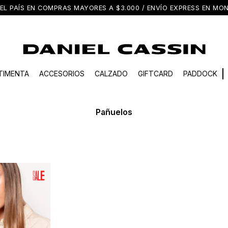
EL PAÍS EN COMPRAS MAYORES A $3.000 / ENVÍO EXPRESS EN M
TIMENTA
ACCESORIOS
CALZADO
GIFTCARD
PADDOCK
Pañuelos