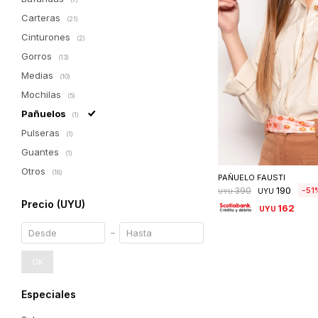
Carteras
(21)
Cinturones
(2)
Gorros
(13)
Medias
(10)
Mochilas
(5)
Pañuelos
(1)
Pulseras
(1)
Guantes
Seleccionar 
(1)
Otros
(18)
PAÑUELO FAUSTI
190
51
390
UYU
UYU
Precio
(UYU)
162
UYU
OK
Especiales