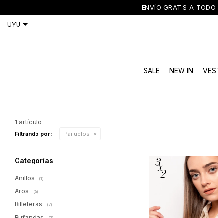
ENVÍO GRATIS A TODO 
SALE
NEW IN
VES
1 artículo
Filtrando por:
Pañuelos
Categorías
Anillos
(1)
Aros
(5)
Billeteras
(7)
Bufandas
(7)