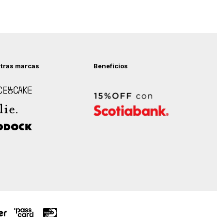
tras marcas
Beneficios
 of Cake
ock