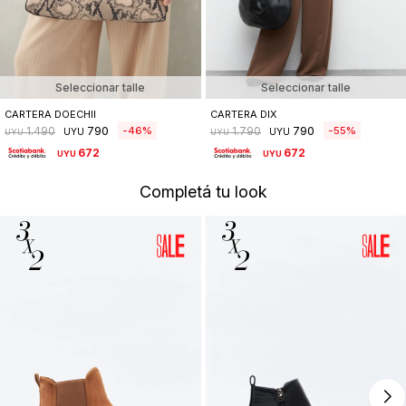
Seleccionar talle
Seleccionar talle
CARTERA DOECHII
CARTERA DIX
790
790
46
55
1.490
1.790
UYU
UYU
UYU
UYU
672
672
UYU
UYU
Completá tu look