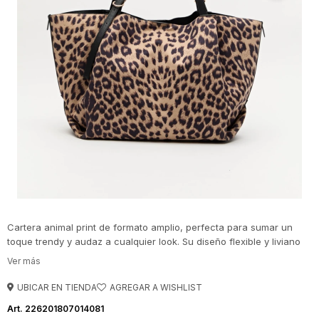
Cartera animal print de formato amplio, perfecta para sumar un
toque trendy y audaz a cualquier look. Su diseño flexible y liviano
combina practicidad con un estampado icónico que nunca pasa de
moda, ideal para llevar del día a la noche. Las asas regulables y los
detalles metálicos aportan un acabado moderno que eleva el outfit
UBICAR EN TIENDA
al instante.
226201807014081