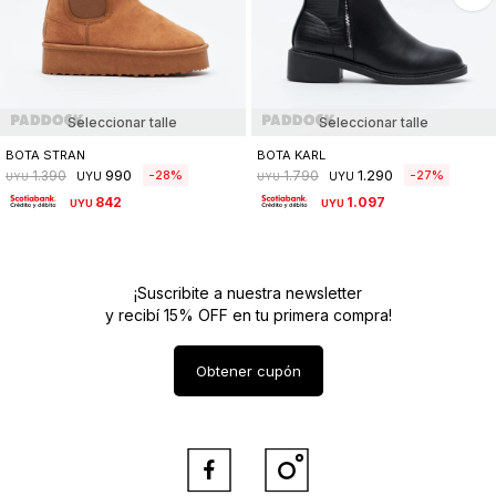
Seleccionar talle
Seleccionar talle
BOTA STRAN
BOTA KARL
990
1.290
28
27
1.390
1.790
UYU
UYU
UYU
UYU
842
1.097
UYU
UYU
¡Suscribite a nuestra newsletter
y recibí 15% OFF en tu primera compra!
Obtener cupón

