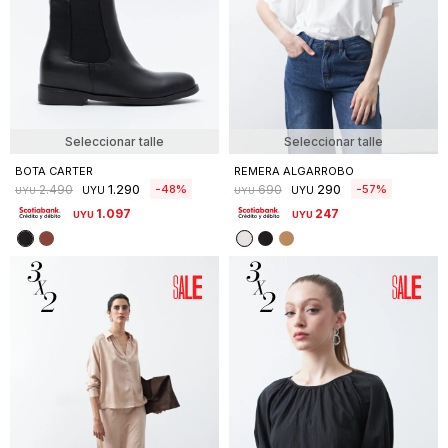
Seleccionar talle
Seleccionar talle
BOTA CARTER
REMERA ALGARROBO
1.290
290
48
57
2.490
690
UYU
UYU
UYU
UYU
1.097
247
UYU
UYU