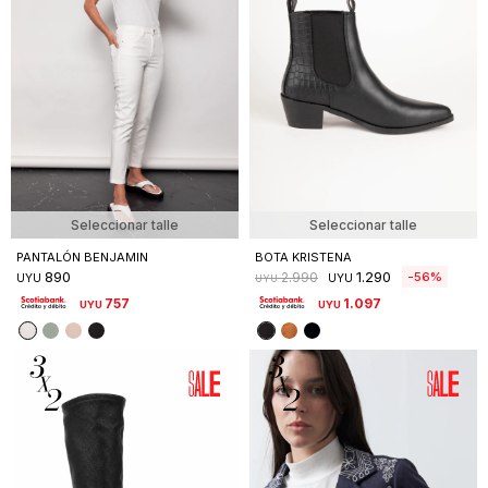
Seleccionar talle
Seleccionar talle
PANTALÓN BENJAMIN
BOTA KRISTENA
890
1.290
56
2.990
UYU
UYU
UYU
757
1.097
UYU
UYU