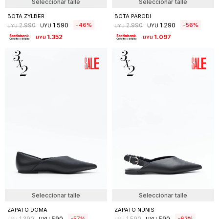
Seleccionar talle
Seleccionar talle
BOTA ZYLBER
BOTA PARODI
1.590
1.290
46
56
2.990
2.990
UYU
UYU
UYU
UYU
1.352
UYU
1.097
UYU