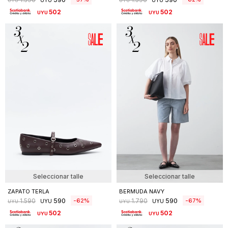
Seleccionar talle
Seleccionar talle
ZAPATO DOMA
ZAPATO NUNIS
590
590
57
62
1.390
1.590
UYU
UYU
UYU
UYU
502
502
UYU
UYU
Seleccionar talle
Seleccionar talle