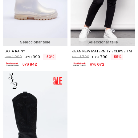
Seleccionar talle
Seleccionar talle
BOTA RAINY
JEAN NEW MATERNITY ECLIPSE TM
990
790
50
55
1.990
1.790
UYU
UYU
UYU
UYU
842
672
UYU
UYU