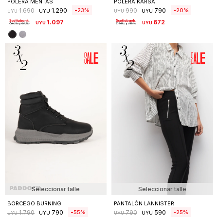
POLERA MENTAS
POLERA KARSA
1.290
790
23
20
1.690
990
UYU
UYU
UYU
UYU
1.097
672
UYU
UYU
Seleccionar talle
Seleccionar talle
BORCEGO BURNING
PANTALÓN LANNISTER
790
590
55
25
1.790
790
UYU
UYU
UYU
UYU