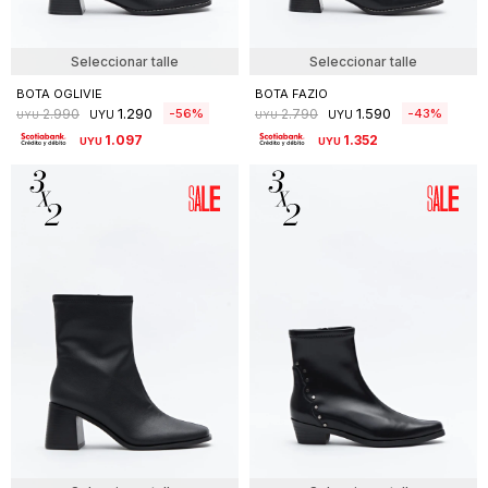
Seleccionar talle
Seleccionar talle
BOTA OGLIVIE
BOTA FAZIO
1.290
1.590
56
43
2.990
2.790
UYU
UYU
UYU
UYU
1.097
1.352
UYU
UYU