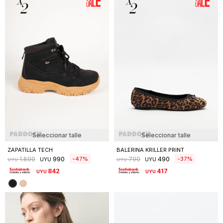
Seleccionar talle
Seleccionar talle
ZAPATILLA TECH
BALERINA KRILLER PRINT
990
490
47
37
1.890
790
UYU
UYU
UYU
UYU
842
417
UYU
UYU