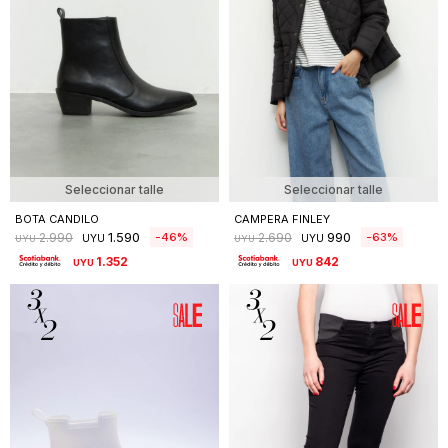
Seleccionar talle
Seleccionar talle
BOTA CANDILO
CAMPERA FINLEY
1.590
990
46
63
2.990
2.690
UYU
UYU
UYU
UYU
1.352
UYU
842
UYU