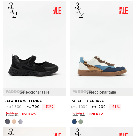
Seleccionar talle
Seleccionar talle
ZAPATILLA WILLEMINA
ZAPATILLA ANDARA
790
790
53
43
1.690
1.390
UYU
UYU
UYU
UYU
672
672
UYU
UYU