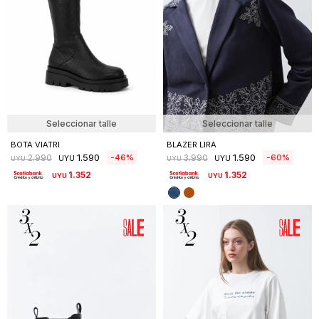
Seleccionar talle
Seleccionar talle
BOTA VIATRI
BLAZER LIRA
1.590
1.590
46
60
2.990
3.990
UYU
UYU
UYU
UYU
1.352
1.352
UYU
UYU