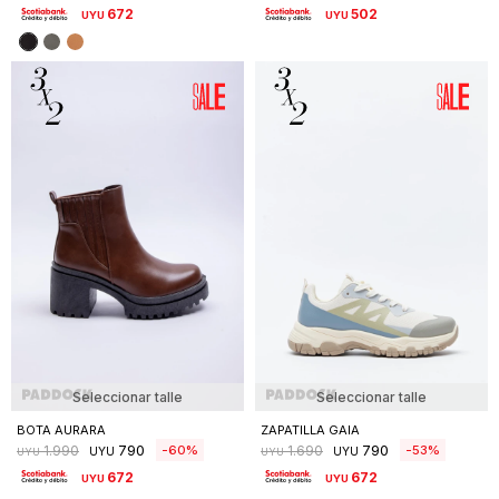
672
502
UYU
UYU
Seleccionar talle
Seleccionar talle
BOTA AURARA
ZAPATILLA GAIA
790
790
60
53
1.990
1.690
UYU
UYU
UYU
UYU
672
672
UYU
UYU