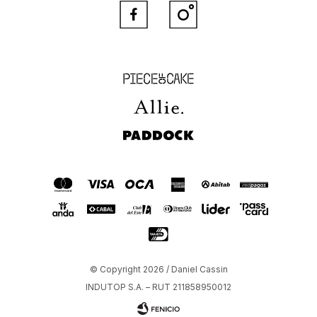
¡Suscribite a nuestra newsletter
y recibí 15% OFF en tu primera compra!
Obtener cupón


Piece of Cake
Allie
Paddock