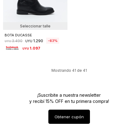
Seleccionar talle
BOTA DUCASSE
1.290
63
3.490
UYU
UYU
1.097
UYU
Mostrando
41
de
41