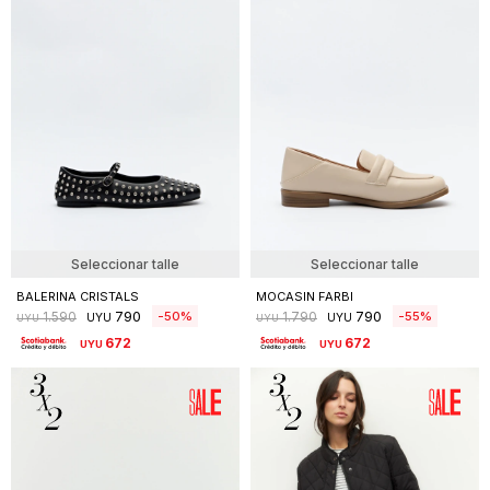
842
502
UYU
UYU
Seleccionar talle
Seleccionar talle
BALERINA CRISTALS
MOCASIN FARBI
790
790
50
55
1.590
1.790
UYU
UYU
UYU
UYU
672
672
UYU
UYU