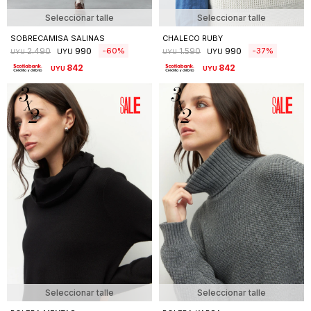
Seleccionar talle
Seleccionar talle
SOBRECAMISA SALINAS
CHALECO RUBY
990
990
60
37
2.490
1.590
UYU
UYU
UYU
UYU
842
842
UYU
UYU
Seleccionar talle
Seleccionar talle