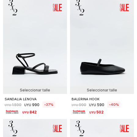
ZAPATO TERLA
BERMUDA NAVY
590
590
62
67
1.590
1.790
UYU
UYU
UYU
UYU
502
UYU
502
UYU
Seleccionar talle
Seleccionar talle
SANDALIA LENOVA
BALERINA HOOK
990
590
37
40
1.590
990
UYU
UYU
UYU
UYU