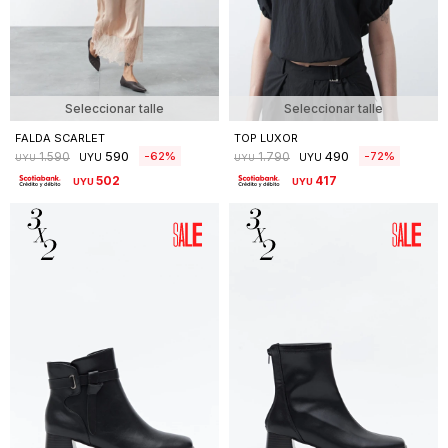
Seleccionar talle
Seleccionar talle
FALDA SCARLET
TOP LUXOR
590
490
62
72
1.590
1.790
UYU
UYU
UYU
UYU
502
417
UYU
UYU