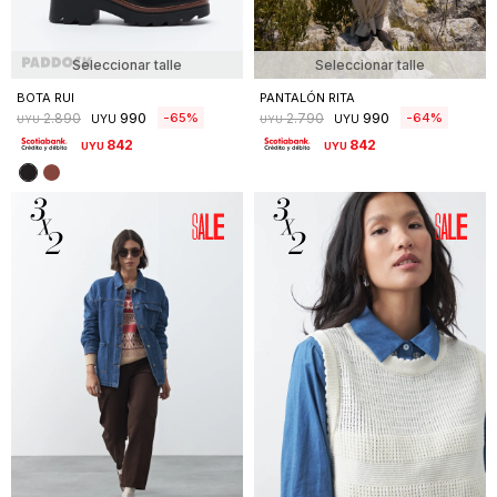
Seleccionar talle
Seleccionar talle
BOTA RUI
PANTALÓN RITA
990
990
65
64
2.890
2.790
UYU
UYU
UYU
UYU
842
842
UYU
UYU