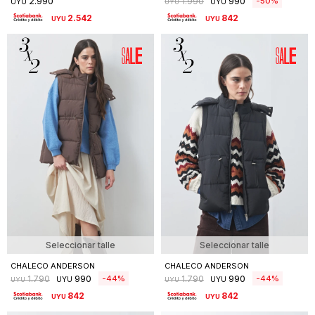
2.990
990
50
1.990
UYU
UYU
UYU
2.542
842
UYU
UYU
Seleccionar talle
Seleccionar talle
CHALECO ANDERSON
CHALECO ANDERSON
990
990
44
44
1.790
1.790
UYU
UYU
UYU
UYU
842
842
UYU
UYU