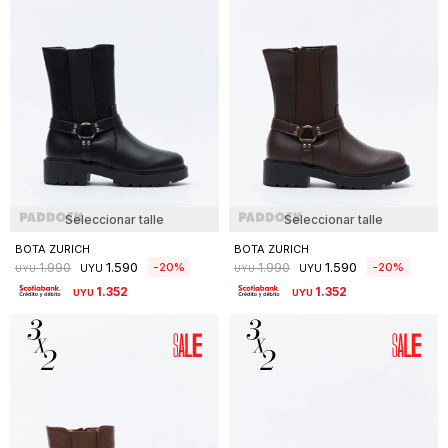
Seleccionar talle
Seleccionar talle
BOTA ZURICH
BOTA ZURICH
1.590
1.590
20
20
1.990
1.990
UYU
UYU
UYU
UYU
1.352
1.352
UYU
UYU