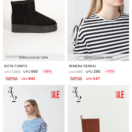
Seleccionar talle
Seleccionar talle
BOTA FURRYS
REMERA SENDAI
990
290
28
70
1.390
990
UYU
UYU
UYU
UYU
842
247
UYU
UYU