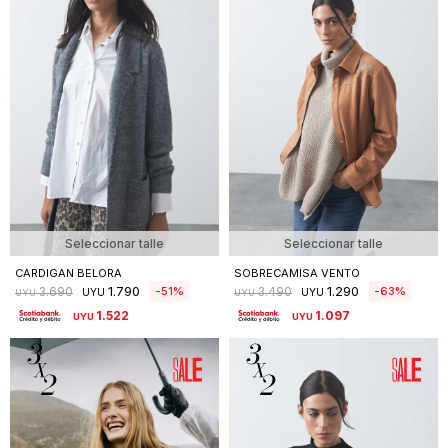
Seleccionar talle
Seleccionar talle
CARDIGAN BELORA
SOBRECAMISA VENTO
1.790
1.290
51
63
3.690
3.490
UYU
UYU
UYU
UYU
1.522
1.097
UYU
UYU