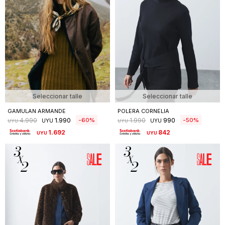
Seleccionar talle
Seleccionar talle
GAMULAN ARMANDE
POLERA CORNELIA
1.990
990
60
50
4.990
1.990
UYU
UYU
UYU
UYU
1.692
842
UYU
UYU