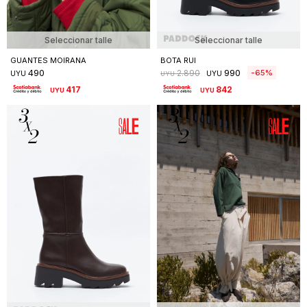
Seleccionar talle
Seleccionar talle
GUANTES MOIRANA
BOTA RUI
490
990
65
2.890
UYU
UYU
UYU
417
842
UYU
UYU