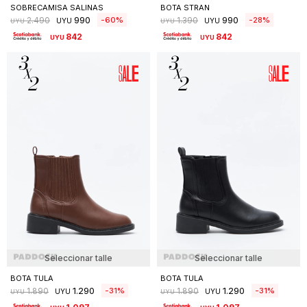
SOBRECAMISA SALINAS
BOTA STRAN
990
990
60
28
2.490
1.390
UYU
UYU
UYU
UYU
842
842
UYU
UYU
Seleccionar talle
Seleccionar talle
BOTA TULA
BOTA TULA
1.290
1.290
31
31
1.890
1.890
UYU
UYU
UYU
UYU