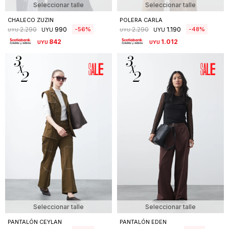
Seleccionar talle
Seleccionar talle
CHALECO ZUZIN
POLERA CARLA
990
1.190
56
48
2.290
2.290
UYU
UYU
UYU
UYU
842
1.012
UYU
UYU
Seleccionar talle
Seleccionar talle
PANTALÓN CEYLAN
PANTALÓN EDEN