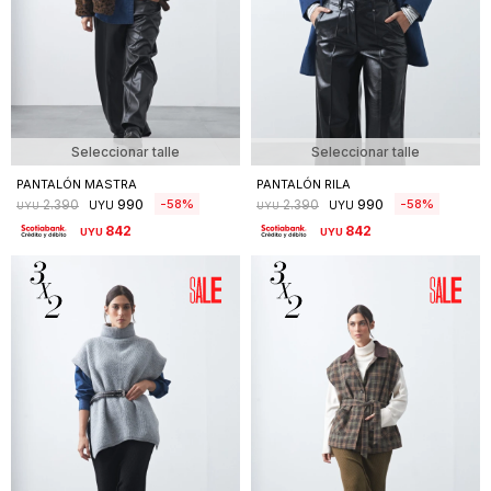
Seleccionar talle
Seleccionar talle
PANTALÓN MASTRA
PANTALÓN RILA
990
990
58
58
2.390
2.390
UYU
UYU
UYU
UYU
842
842
UYU
UYU