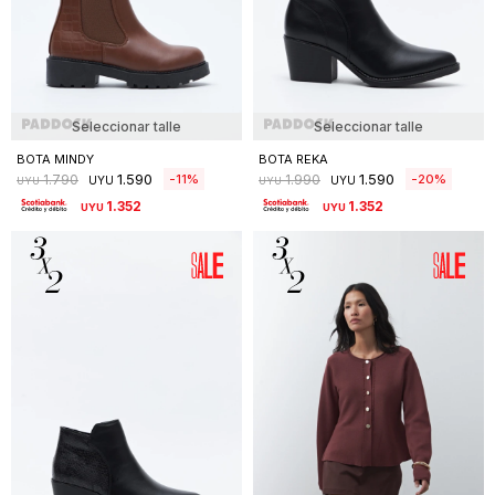
Seleccionar talle
Seleccionar talle
BOTA MINDY
BOTA REKA
1.590
1.590
11
20
1.790
1.990
UYU
UYU
UYU
UYU
1.352
1.352
UYU
UYU