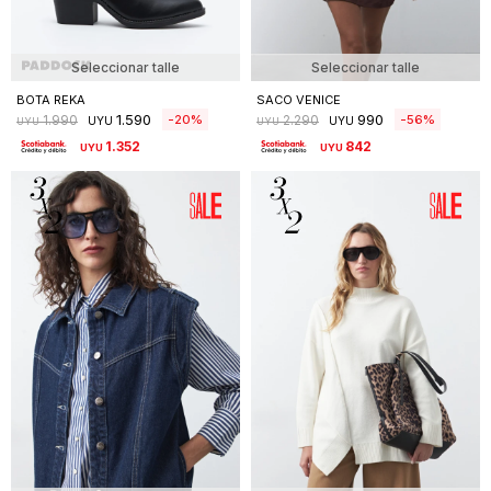
Seleccionar talle
Seleccionar talle
BOTA REKA
SACO VENICE
1.590
990
20
56
1.990
2.290
UYU
UYU
UYU
UYU
1.352
842
UYU
UYU