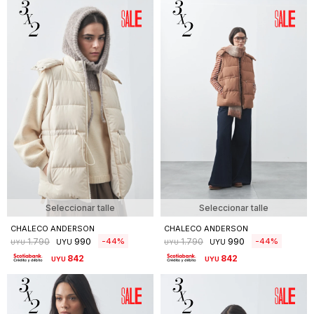
Seleccionar talle
Seleccionar talle
CHALECO ANDERSON
CHALECO ANDERSON
990
990
44
44
1.790
1.790
UYU
UYU
UYU
UYU
842
842
UYU
UYU