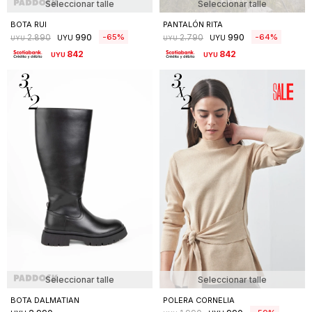
Seleccionar talle
Seleccionar talle
BOTA RUI
PANTALÓN RITA
990
990
65
64
2.890
2.790
UYU
UYU
UYU
UYU
842
842
UYU
UYU
Seleccionar talle
Seleccionar talle
BOTA DALMATIAN
POLERA CORNELIA