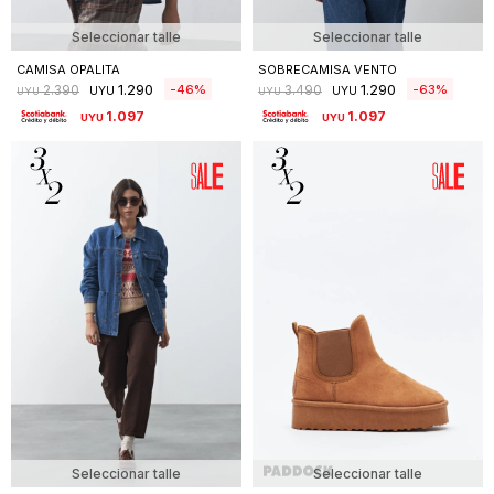
Seleccionar talle
Seleccionar talle
CAMISA OPALITA
SOBRECAMISA VENTO
1.290
1.290
46
63
2.390
3.490
UYU
UYU
UYU
UYU
1.097
1.097
UYU
UYU
Seleccionar talle
Seleccionar talle