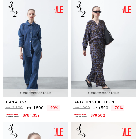
Seleccionar talle
Seleccionar talle
JEAN ALANIS
PANTALÓN STUDIO PRINT
1.590
590
40
70
2.690
1.990
UYU
UYU
UYU
UYU
1.352
502
UYU
UYU