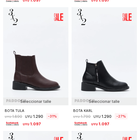
1.097
1.097
UYU
UYU
Seleccionar talle
Seleccionar talle
BOTA TULA
BOTA KARL
1.290
1.290
31
27
1.890
1.790
UYU
UYU
UYU
UYU
1.097
1.097
UYU
UYU