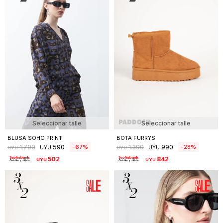
Seleccionar talle
Seleccionar talle
BLUSA SOHO PRINT
BOTA FURRYS
590
990
67
28
1.790
1.390
UYU
UYU
UYU
UYU
502
842
UYU
UYU