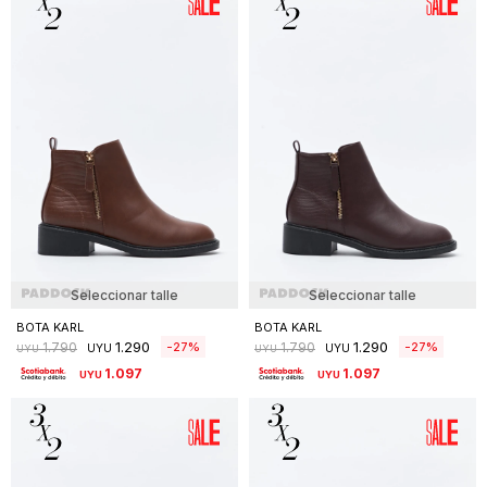
Seleccionar talle
Seleccionar talle
BOTA KARL
BOTA KARL
1.290
1.290
27
27
1.790
1.790
UYU
UYU
UYU
UYU
1.097
1.097
UYU
UYU