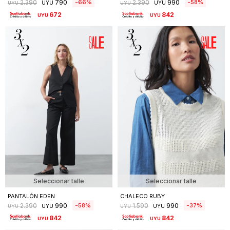
790
990
66
58
2.390
2.390
UYU
UYU
UYU
UYU
672
842
UYU
UYU
Seleccionar talle
Seleccionar talle
PANTALÓN EDEN
CHALECO RUBY
990
990
58
37
2.390
1.590
UYU
UYU
UYU
UYU
842
842
UYU
UYU