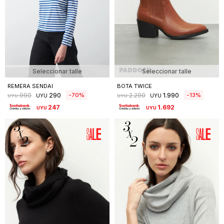
Seleccionar talle
Seleccionar talle
REMERA SENDAI
BOTA TWICE
290
1.990
70
13
990
2.290
UYU
UYU
UYU
UYU
247
1.692
UYU
UYU