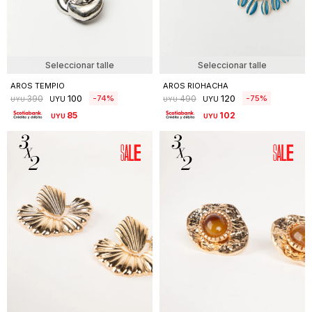
Seleccionar talle
Seleccionar talle
AROS TEMPIO
AROS RIOHACHA
100
120
74
75
390
490
UYU
UYU
UYU
UYU
85
102
UYU
UYU