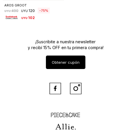
AROS GROOT
120
75
490
UYU
UYU
102
UYU
¡Suscribite a nuestra newsletter
y recibí 15% OFF en tu primera compra!
Obtener cupón


Piece of Cake
Allie