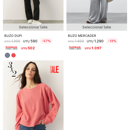
Seleccionar talle
Seleccionar talle
BUZO DUPI
BUZO MERCADER
590
1.290
57
13
1.390
1.490
UYU
UYU
UYU
UYU
502
1.097
UYU
UYU