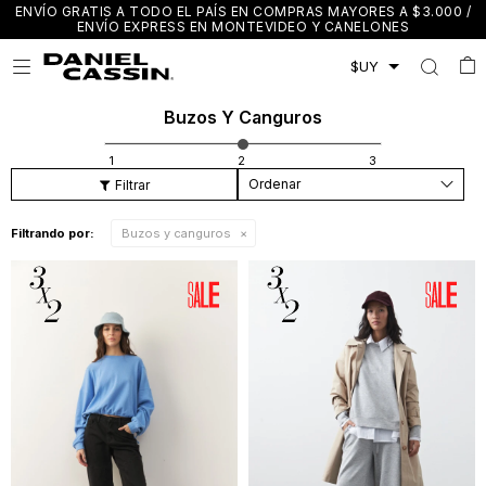
ENVÍO GRATIS A TODO EL PAÍS EN COMPRAS MAYORES A $3.000 /
ENVÍO EXPRESS EN MONTEVIDEO Y CANELONES

Buzos Y Canguros
Recomendados
Filtrando por:
Buzos y canguros