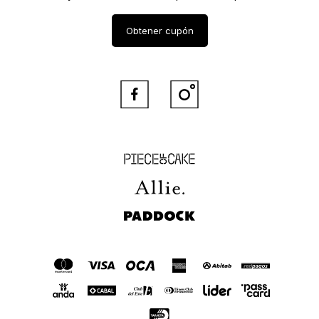
Obtener cupón


Piece of Cake
Allie
Paddock