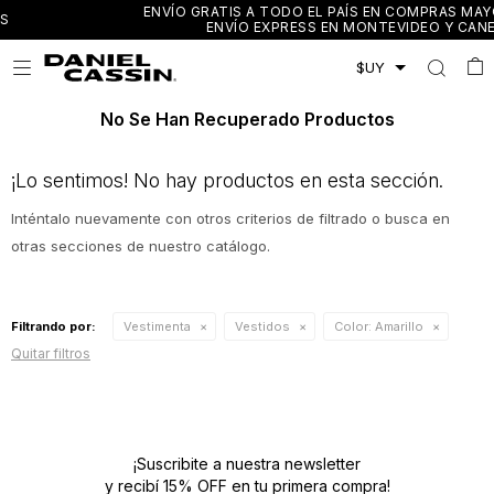
ENVÍO GRATIS A TODO EL PAÍS EN COMPRAS MAYORES A $3.00
ENVÍO EXPRESS EN MONTEVIDEO Y CANELONES

No Se Han Recuperado Productos
¡Lo sentimos! No hay productos en esta sección.
Inténtalo nuevamente con otros criterios de filtrado o busca en
otras secciones de nuestro catálogo.
Filtrando por:
Vestimenta
Vestidos
Color:
Amarillo
Quitar filtros
¡Suscribite a nuestra newsletter
y recibí 15% OFF en tu primera compra!