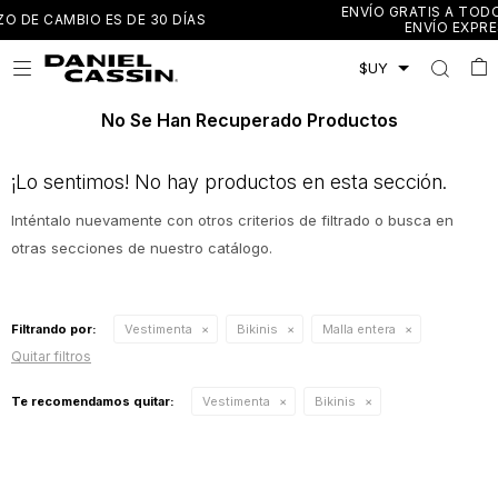
ENVÍO GRATIS A TODO EL PAÍS EN COMPRAS MAYO
AS
ENVÍO EXPRESS EN MONTEVIDEO Y CAN

No Se Han Recuperado Productos
¡Lo sentimos! No hay productos en esta sección.
Inténtalo nuevamente con otros criterios de filtrado o busca en
otras secciones de nuestro catálogo.
Filtrando por:
Vestimenta
Bikinis
Malla entera
Quitar filtros
Te recomendamos quitar:
Vestimenta
Bikinis