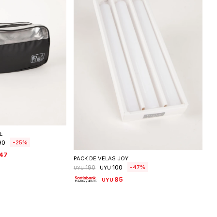
ccionar talle
E
Seleccionar talle
90
25
47
PACK DE VELAS JOY
100
47
190
UYU
UYU
85
UYU