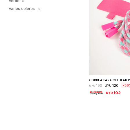
Verde
(2)
Varios colores
(5)
Seleccionar 
CORREA PARA CELULAR 8
120
36
190
UYU
UYU
102
UYU