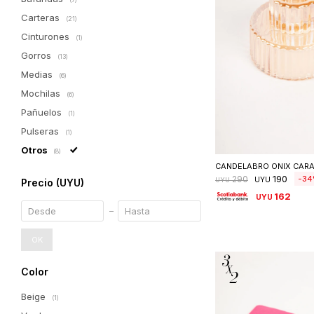
Carteras
(21)
Cinturones
(1)
Gorros
(13)
Medias
(6)
Mochilas
(6)
Pañuelos
(1)
Pulseras
(1)
Seleccionar 
Otros
(8)
CANDELABRO ONIX CAR
190
34
290
UYU
UYU
Precio
(UYU)
162
UYU
OK
Color
Beige
(1)