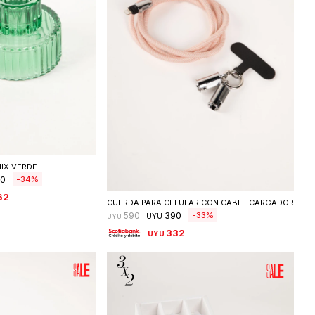
ccionar talle
IX VERDE
Seleccionar talle
90
34
62
CUERDA PARA CELULAR CON CABLE CARGADOR
390
33
590
UYU
UYU
332
UYU