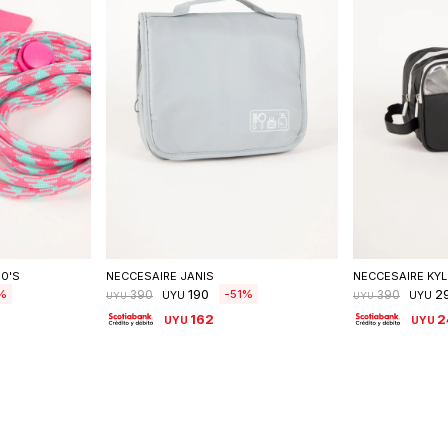
talle
Seleccionar talle
Sele
0'S
NECCESAIRE JANIS
NECCESAIRE KYL
190
2
51
390
390
UYU
UYU
UYU
UYU
162
2
UYU
UYU