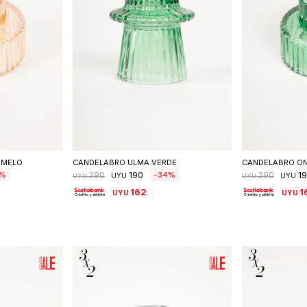
talle
Seleccionar talle
Sele
AMELO
CANDELABRO ULMA VERDE
CANDELABRO ON
190
1
34
290
290
UYU
UYU
UYU
UYU
162
1
UYU
UYU