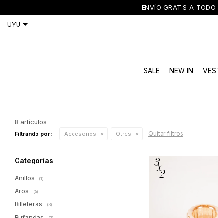
ENVÍO GRATIS A TODO 
SALE
NEW IN
VES
8 artículos
Quitar filtros
Filtrando por:
Accesorios
Otros
Categorías
Anillos
(1)
Aros
(5)
Billeteras
(3)
Bufandas
(7)