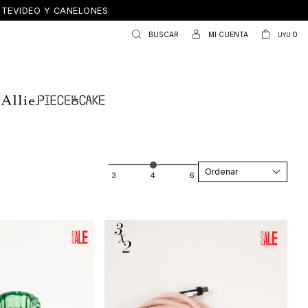
ONTEVIDEO Y CANELONES
0
UYU
Recomendados