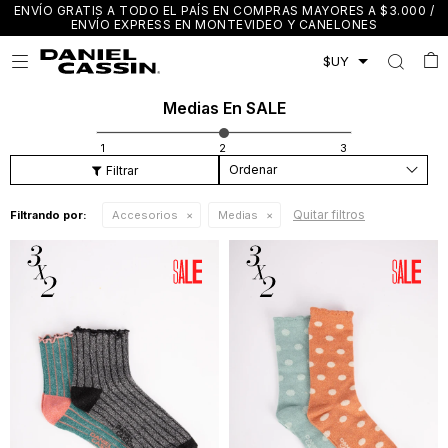
ENVÍO GRATIS A TODO EL PAÍS EN COMPRAS MAYORES A $3.000 /
ENVÍO EXPRESS EN MONTEVIDEO Y CANELONES

Medias En SALE
Recomendados
Quitar filtros
Filtrando por:
Accesorios
Medias