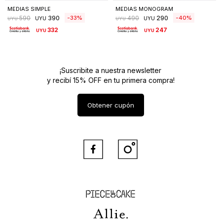
MEDIAS SIMPLE
MEDIAS MONOGRAM
390
290
33
40
590
490
UYU
UYU
UYU
UYU
332
247
UYU
UYU
¡Suscribite a nuestra newsletter
y recibí 15% OFF en tu primera compra!
Obtener cupón


Piece of Cake
Allie