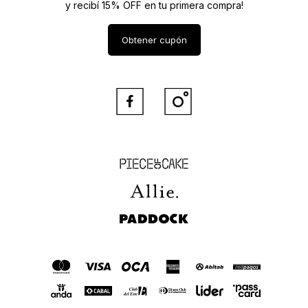
y recibí 15% OFF en tu primera compra!
Obtener cupón


Piece of Cake
Allie
Paddock