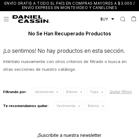
ENVÍO GRATIS A TODO EL PAÍS EN COMPRAS MAYORES A $3.000 /
ENVÍO EXPRESS EN MONTEVIDEO Y CANELONES

No Se Han Recuperado Productos
¡Lo sentimos! No hay productos en esta sección.
Inténtalo nuevamente con otros criterios de filtrado o busca en
otras secciones de nuestro catálogo.
Quitar filtros
Filtrando por:
Vestimenta
Bikinis
Tops
Te recomendamos quitar:
Vestimenta
Bikinis
¡Suscribite a nuestra newsletter