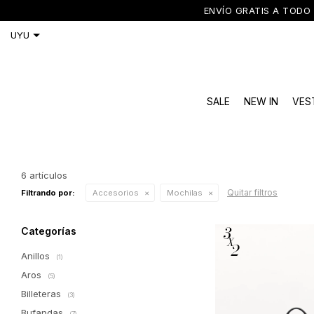
ENVÍO GRATIS A TODO 
SALE
NEW IN
VES
6 artículos
Quitar filtros
Filtrando por:
Accesorios
Mochilas
Categorías
Anillos
(1)
Aros
(5)
Billeteras
(3)
Bufandas
(7)