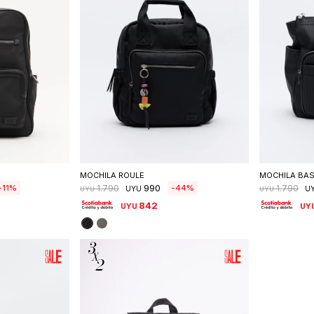
talle
Seleccionar talle
S
MOCHILA ROULE
MOCHILA BAS
990
11
44
1.790
1.790
UYU
U
UYU
UYU
842
UYU
UY