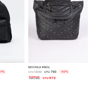
talle
Seleccionar talle
MOCHILA RINOL
790
41
50
1.590
UYU
UYU
672
UYU