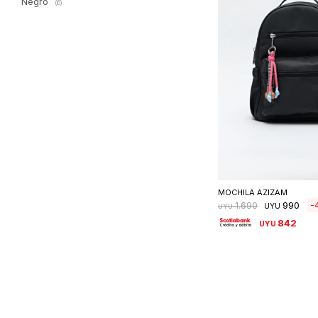
Negro
(6)
Seleccionar 
MOCHILA AZIZAM
990
1.690
UYU
UYU
842
UYU