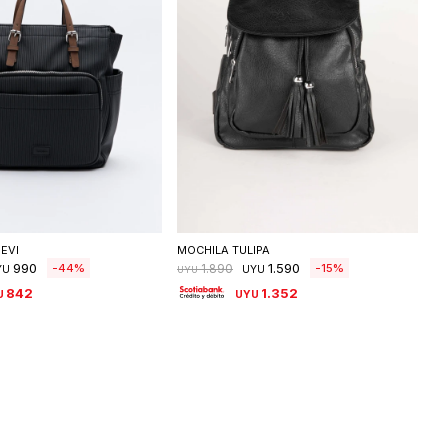
eleccionar talle
Seleccionar talle
EVI
MOCHILA TULIPA
990
1.590
44
15
1.890
YU
UYU
UYU
842
1.352
U
UYU