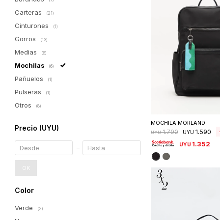
Carteras
(21)
Cinturones
(1)
Gorros
(13)
Medias
(6)
Mochilas
(6)
Pañuelos
(1)
Pulseras
(1)
Otros
Seleccionar 
(8)
MOCHILA MORLAND
Precio
(UYU)
1.590
1.790
UYU
UYU
1.352
UYU
OK
Color
Verde
(2)