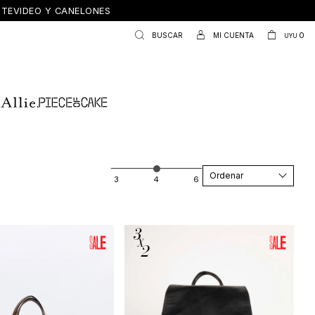
ONTEVIDEO Y CANELONES
0
UYU
Recomendados