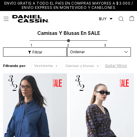
ENVÍO GRATIS A TODO EL PAÍS EN COMPRAS MAYORES A $3.000 /
ENVÍO EXPRESS EN MONTEVIDEO Y CANELONES

Camisas Y Blusas En SALE
Recomendados
Quitar filtros
Filtrando por:
Vestimenta
Camisas y blusas