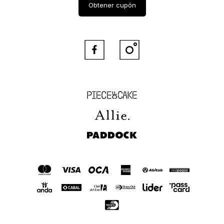
Obtener cupón


Piece of Cake
Allie
Paddock