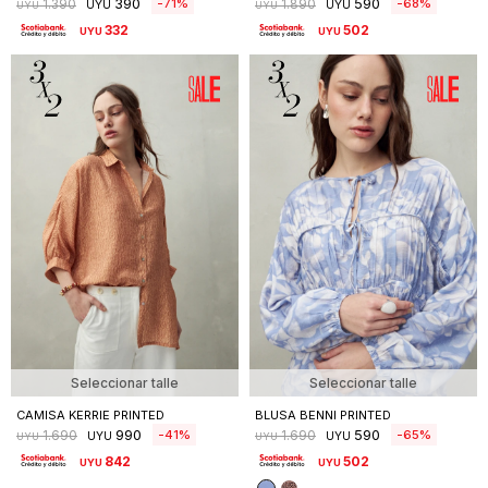
390
590
71
68
1.390
1.890
UYU
UYU
UYU
UYU
332
502
UYU
UYU
Seleccionar talle
Seleccionar talle
CAMISA KERRIE PRINTED
BLUSA BENNI PRINTED
990
590
41
65
1.690
1.690
UYU
UYU
UYU
UYU
842
502
UYU
UYU