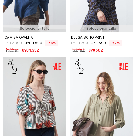
Seleccionar talle
Seleccionar talle
CAMISA OPALITA
BLUSA SOHO PRINT
1.590
590
33
67
2.390
1.790
UYU
UYU
UYU
UYU
1.352
502
UYU
UYU