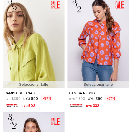
Seleccionar talle
Seleccionar talle
CAMISA SOLANAS
CAMISA NESSO
590
390
57
71
1.390
1.390
UYU
UYU
UYU
UYU
502
332
UYU
UYU