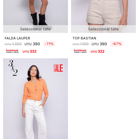
Seleccionar talle
Seleccionar talle
FALDA LAUPER
TOP BASTIAN
390
390
71
67
1.390
1.190
UYU
UYU
UYU
UYU
332
332
UYU
UYU