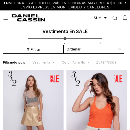
ENVÍO GRATIS A TODO EL PAÍS EN COMPRAS MAYORES A $3.000 /
ENVÍO EXPRESS EN MONTEVIDEO Y CANELONES

Vestimenta En SALE
Recomendados
Quitar filtros
Filtrando por:
Vestimenta
Color:
Amarillo