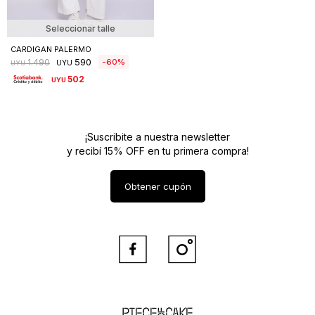
Seleccionar talle
CARDIGAN PALERMO
590
60
1.490
UYU
UYU
502
UYU
¡Suscribite a nuestra newsletter
y recibí 15% OFF en tu primera compra!
Obtener cupón


Piece of Cake