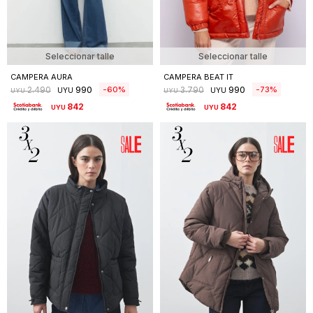
Seleccionar talle
Seleccionar talle
CAMPERA AURA
CAMPERA BEAT IT
990
990
60
73
2.490
3.790
UYU
UYU
UYU
UYU
842
842
UYU
UYU