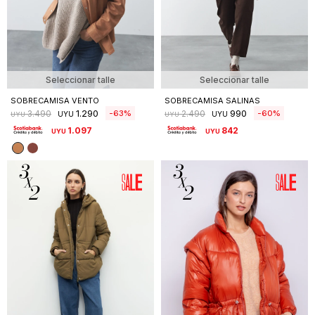
Seleccionar talle
Seleccionar talle
SOBRECAMISA VENTO
SOBRECAMISA SALINAS
1.290
990
63
60
3.490
2.490
UYU
UYU
UYU
UYU
1.097
842
UYU
UYU