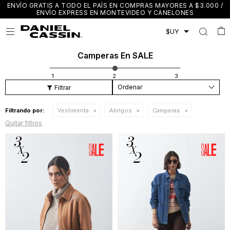
ENVÍO GRATIS A TODO EL PAÍS EN COMPRAS MAYORES A $3.000 /
ENVÍO EXPRESS EN MONTEVIDEO Y CANELONES

Camperas En SALE
Recomendados
Filtrando por:
Vestimenta
Abrigos
Camperas
Quitar filtros