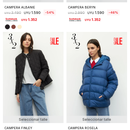
CAMPERA ALBANIE
CAMPERA BERYN
1.590
1.590
54
46
3.490
2.990
UYU
UYU
UYU
UYU
1.352
1.352
UYU
UYU
Seleccionar talle
Seleccionar talle
CAMPERA FINLEY
CAMPERA ROSELA