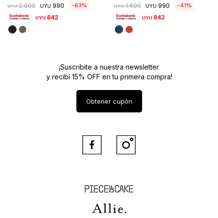
990
990
63
41
2.690
1.690
UYU
UYU
UYU
UYU
842
842
UYU
UYU
¡Suscribite a nuestra newsletter
y recibí 15% OFF en tu primera compra!
Obtener cupón


Piece of Cake
Allie