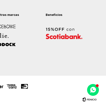
tras marcas
Beneficios
 of Cake
ock