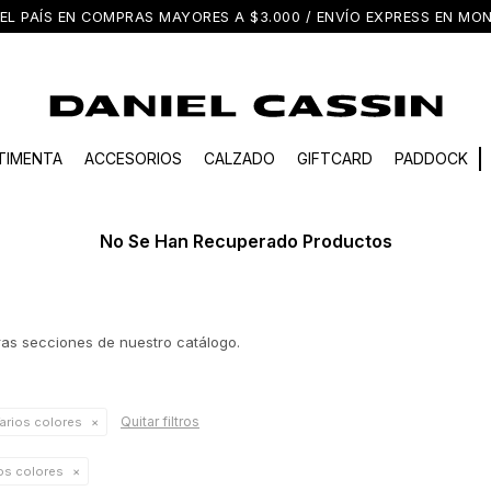
EL PAÍS EN COMPRAS MAYORES A $3.000 / ENVÍO EXPRESS EN M
TIMENTA
ACCESORIOS
CALZADO
GIFTCARD
PADDOCK
No Se Han Recuperado Productos
tras secciones de nuestro catálogo.
Quitar filtros
arios colores
os colores