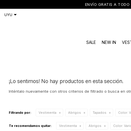
ENVÍO GRATIS A TODO 
SALE
NEW IN
VES
¡Lo sentimos! No hay productos en esta sección.
Inténtalo nuevamente con otros criterios de filtrado o busca en o
Filtrando por:
Vestimenta
Abrigos
Tapados
Color:
V
Te recomendamos quitar:
Vestimenta
Abrigos
Color:
Vari