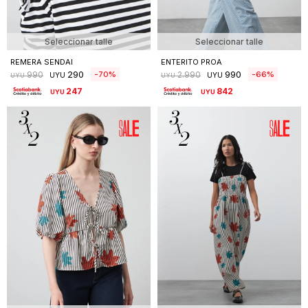
Seleccionar talle
Seleccionar talle
REMERA SENDAI
ENTERITO PROA
290
990
70
66
990
2.990
UYU
UYU
UYU
UYU
247
842
UYU
UYU