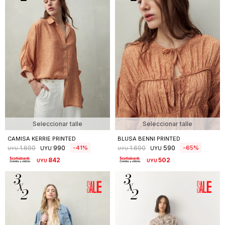
Seleccionar talle
Seleccionar talle
CAMISA KERRIE PRINTED
BLUSA BENNI PRINTED
990
590
41
65
1.690
1.690
UYU
UYU
UYU
UYU
842
502
UYU
UYU