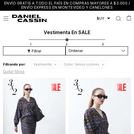
ENVÍO GRATIS A TODO EL PAÍS EN COMPRAS MAYORES A $3.000 /
ENVÍO EXPRESS EN MONTEVIDEO Y CANELONES

Vestimenta En SALE
Recomendados
Filtrando por:
Vestimenta
Color:
Varios colores
Quitar filtros