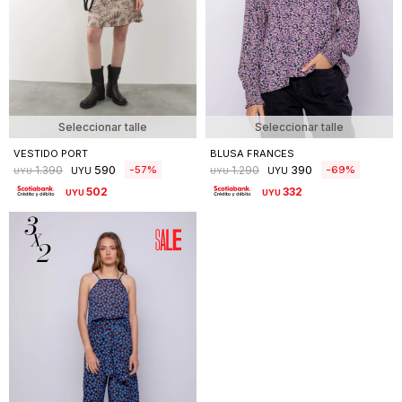
Seleccionar talle
Seleccionar talle
VESTIDO PORT
BLUSA FRANCES
590
390
57
69
1.390
1.290
UYU
UYU
UYU
UYU
502
332
UYU
UYU