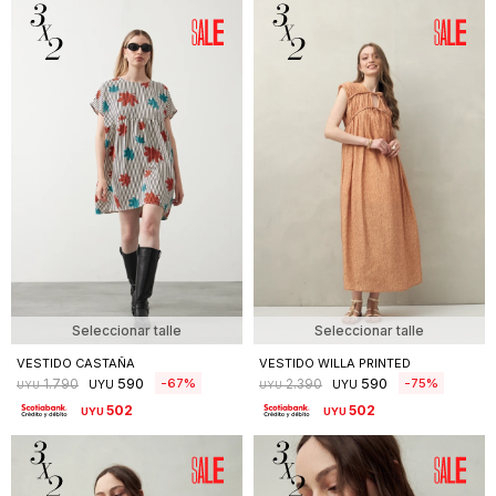
Seleccionar talle
Seleccionar talle
VESTIDO CASTAÑA
VESTIDO WILLA PRINTED
590
590
67
75
1.790
2.390
UYU
UYU
UYU
UYU
502
502
UYU
UYU