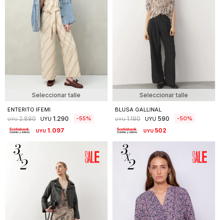
Seleccionar talle
Seleccionar talle
ENTERITO IFEMI
BLUSA GALLINAL
1.290
590
55
50
2.890
1.190
UYU
UYU
UYU
UYU
1.097
502
UYU
UYU