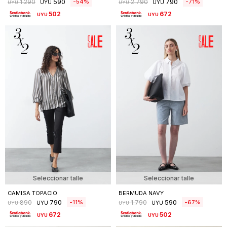
590
790
54
71
1.290
2.790
UYU
UYU
UYU
UYU
502
672
UYU
UYU
Seleccionar talle
Seleccionar talle
CAMISA TOPACIO
BERMUDA NAVY
790
590
11
67
890
1.790
UYU
UYU
UYU
UYU
672
502
UYU
UYU