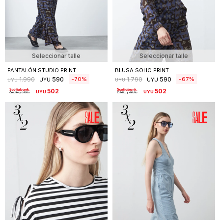
Seleccionar talle
Seleccionar talle
PANTALÓN STUDIO PRINT
BLUSA SOHO PRINT
590
590
70
67
1.990
1.790
UYU
UYU
UYU
UYU
502
502
UYU
UYU