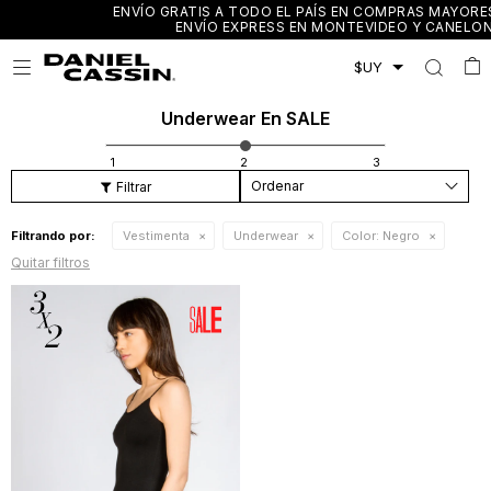
ENVÍO GRATIS A TODO EL PAÍS EN COMPRAS MAYORES A $3.000 /
ENVÍO EXPRESS EN MONTEVIDEO Y CANELONES

Underwear En SALE
Recomendados
Filtrando por:
Vestimenta
Underwear
Color:
Negro
Quitar filtros