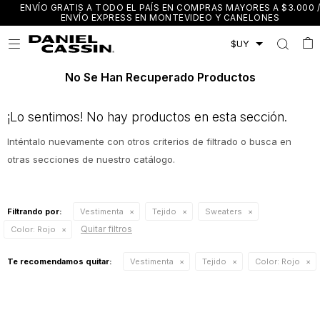
ENVÍO GRATIS A TODO EL PAÍS EN COMPRAS MAYORES A $3.000 /
ENVÍO EXPRESS EN MONTEVIDEO Y CANELONES

No Se Han Recuperado Productos
¡Lo sentimos! No hay productos en esta sección.
Inténtalo nuevamente con otros criterios de filtrado o busca en
otras secciones de nuestro catálogo.
Filtrando por:
Vestimenta
Tejido
Sweaters
Quitar filtros
Color:
Rojo
Te recomendamos quitar:
Vestimenta
Tejido
Color:
Rojo