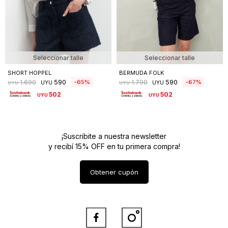
Seleccionar talle
Seleccionar talle
SHORT HOPPEL
BERMUDA FOLK
590
590
65
67
1.690
1.790
UYU
UYU
UYU
UYU
502
502
UYU
UYU
¡Suscribite a nuestra newsletter
y recibí 15% OFF en tu primera compra!
Obtener cupón

