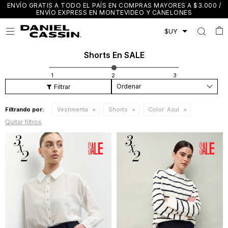
ENVÍO GRATIS A TODO EL PAÍS EN COMPRAS MAYORES A $3.000 /
ENVÍO EXPRESS EN MONTEVIDEO Y CANELONES

Shorts En SALE
Recomendados
Filtrando por:
Vestimenta
Shorts
Color:
Azul
Quitar filtros