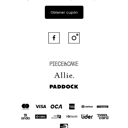
Obtener cupón


Piece of Cake
Allie
Paddock