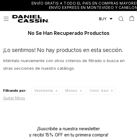
ENVÍO GRATIS A TODO EL PAÍS EN COMPRAS MAYORES A $3.000
ENVÍO EXPRESS EN MONTEVIDEO Y CANELONES

No Se Han Recuperado Productos
¡Lo sentimos! No hay productos en esta sección.
Inténtalo nuevamente con otros criterios de filtrado o busca en
otras secciones de nuestro catálogo.
Filtrando por:
Vestimenta
Monos
Color:
Azul
Quitar filtros
¡Suscribite a nuestra newsletter
y recibí 15% OFF en tu primera compra!