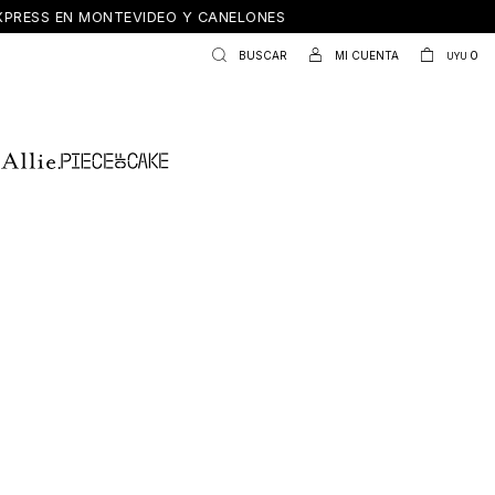
ONTEVIDEO Y CANELONES
0
UYU