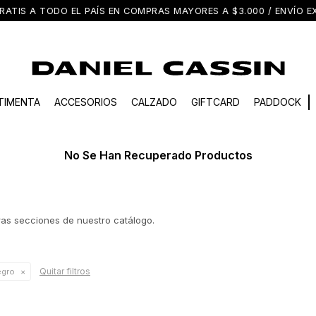
EL PAÍS EN COMPRAS MAYORES A $3.000 / ENVÍO EXPRESS EN M
TIMENTA
ACCESORIOS
CALZADO
GIFTCARD
PADDOCK
No Se Han Recuperado Productos
tras secciones de nuestro catálogo.
Quitar filtros
gro