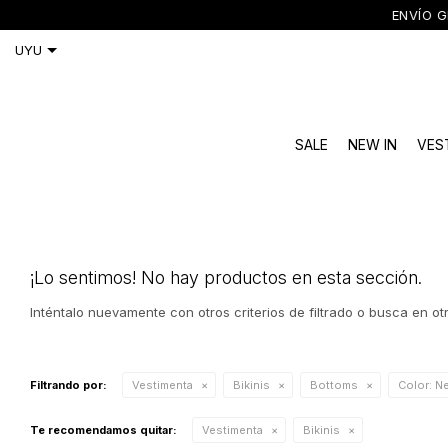
ENVÍO GRATIS A TODO 
SALE
NEW IN
VES
¡Lo sentimos! No hay productos en esta sección.
Inténtalo nuevamente con otros criterios de filtrado o busca en o
Filtrando por:
Vestimenta
Bikinis
Bottoms
Color:
Ne
Te recomendamos quitar:
Vestimenta
Bikinis