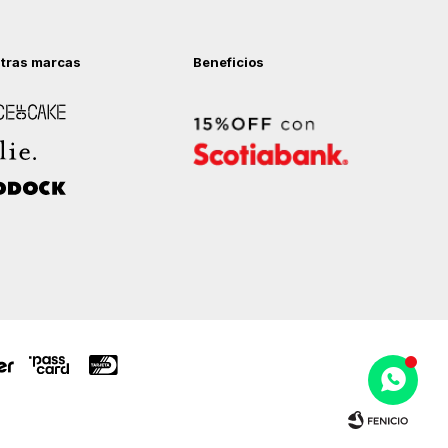
tras marcas
Beneficios
 of Cake
ock