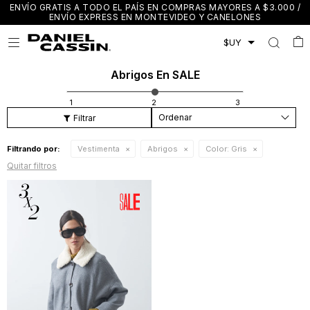
ENVÍO GRATIS A TODO EL PAÍS EN COMPRAS MAYORES A $3.000 /
ENVÍO EXPRESS EN MONTEVIDEO Y CANELONES

Abrigos En SALE
Recomendados
Filtrando por:
Vestimenta
Abrigos
Color:
Gris
Quitar filtros