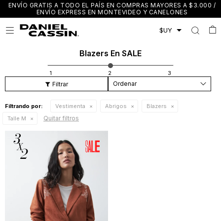
ENVÍO GRATIS A TODO EL PAÍS EN COMPRAS MAYORES A $3.000 /
ENVÍO EXPRESS EN MONTEVIDEO Y CANELONES

Blazers En SALE
Recomendados
Filtrando por:
Vestimenta
Abrigos
Blazers
Quitar filtros
Talle M