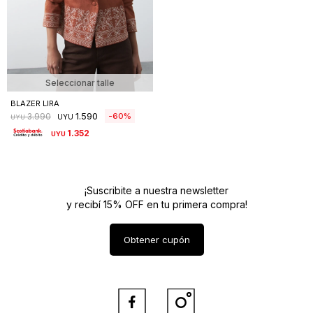
Seleccionar talle
BLAZER LIRA
1.590
60
3.990
UYU
UYU
1.352
UYU
¡Suscribite a nuestra newsletter
y recibí 15% OFF en tu primera compra!
Obtener cupón

