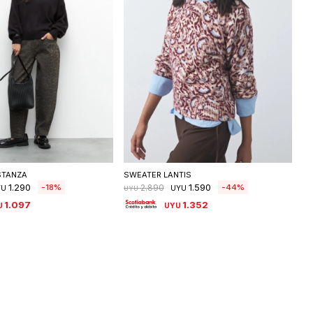
eleccionar talle
Seleccionar talle
STANZA
SWEATER LANTIS
1.290
1.590
18
44
2.890
YU
UYU
UYU
1.097
1.352
U
UYU