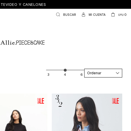
ONTEVIDEO Y CANELONES
0
UYU
Recomendados