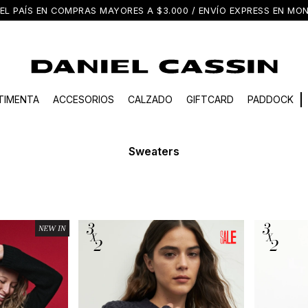
EL PAÍS EN COMPRAS MAYORES A $3.000 / ENVÍO EXPRESS EN M
TIMENTA
ACCESORIOS
CALZADO
GIFTCARD
PADDOCK
Sweaters