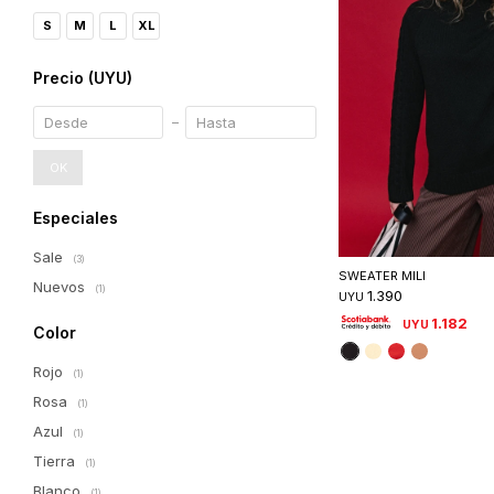
S
M
L
XL
Precio
(UYU)
OK
Especiales
Seleccionar 
Sale
(3)
SWEATER MILI
Nuevos
(1)
1.390
UYU
1.182
UYU
Color
Rojo
(1)
Rosa
(1)
Azul
(1)
Tierra
(1)
Blanco
(1)