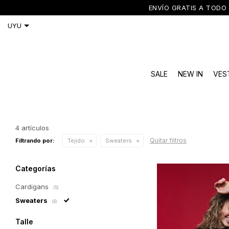
ENVÍO GRATIS A TODO 
SALE
NEW IN
VES
4 artículos
Quitar filtros
Filtrando por:
Tejido
Sweaters
Categorías
Cardigans
(5)
Sweaters
(4)
Talle