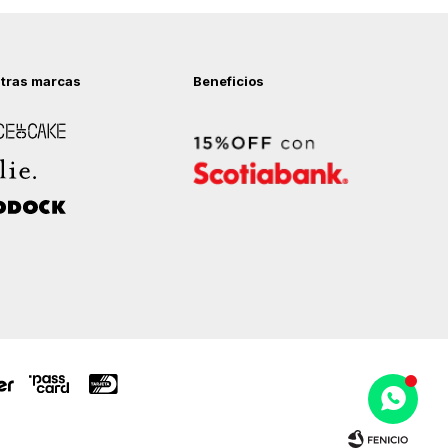
tras marcas
Beneficios
 of Cake
ock