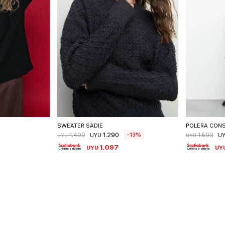
talle
Seleccionar talle
S
SWEATER SADIE
POLERA CON
1.290
13
1.490
1.590
UYU
U
UYU
UYU
1.097
UYU
UY