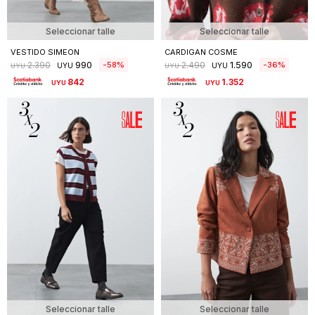
Seleccionar talle
Seleccionar talle
VESTIDO SIMEON
CARDIGAN COSME
990
1.590
58
36
2.390
2.490
UYU
UYU
UYU
UYU
842
1.352
UYU
UYU
Seleccionar talle
Seleccionar talle