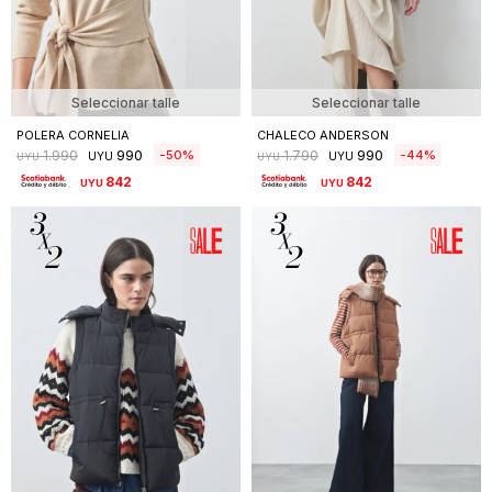
Seleccionar talle
Seleccionar talle
POLERA CORNELIA
CHALECO ANDERSON
990
990
50
44
1.990
1.790
UYU
UYU
UYU
UYU
842
842
UYU
UYU