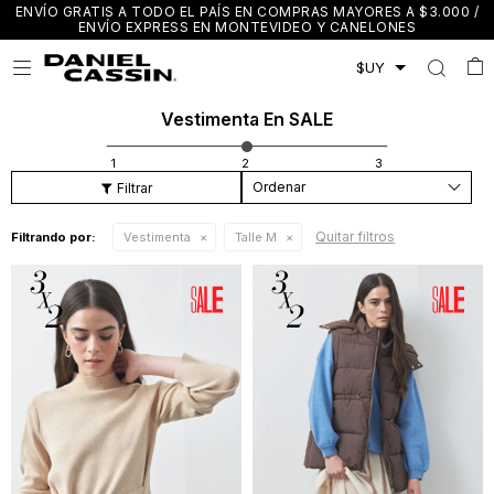
ENVÍO GRATIS A TODO EL PAÍS EN COMPRAS MAYORES A $3.000 /
ENVÍO EXPRESS EN MONTEVIDEO Y CANELONES

Vestimenta En SALE
Recomendados
Quitar filtros
Filtrando por:
Vestimenta
Talle M