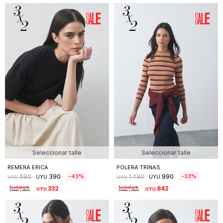
Seleccionar talle
Seleccionar talle
REMERA ERICA
POLERA TRINAS
390
990
43
33
690
1.490
UYU
UYU
UYU
UYU
332
842
UYU
UYU