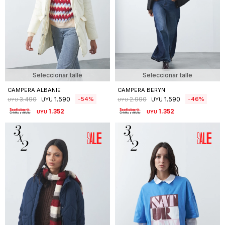
Seleccionar talle
Seleccionar talle
CAMPERA ALBANIE
CAMPERA BERYN
1.590
1.590
54
46
3.490
2.990
UYU
UYU
UYU
UYU
1.352
1.352
UYU
UYU