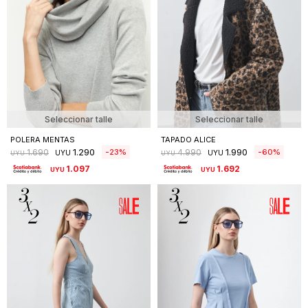
Seleccionar talle
Seleccionar talle
POLERA MENTAS
TAPADO ALICE
1.290
1.990
23
60
1.690
4.990
UYU
UYU
UYU
UYU
1.097
1.692
UYU
UYU