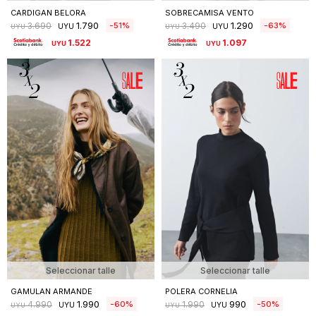
CARDIGAN BELORA
SOBRECAMISA VENTO
1.790
1.290
51
63
3.690
3.490
UYU
UYU
UYU
UYU
1.522
1.097
UYU
UYU
Seleccionar talle
Seleccionar talle
GAMULAN ARMANDE
POLERA CORNELIA
1.990
990
60
50
4.990
1.990
UYU
UYU
UYU
UYU