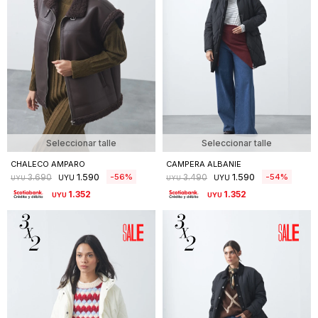
Seleccionar talle
Seleccionar talle
CHALECO AMPARO
CAMPERA ALBANIE
1.590
1.590
56
54
3.690
3.490
UYU
UYU
UYU
UYU
1.352
1.352
UYU
UYU