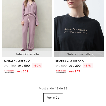
Seleccionar talle
Seleccionar talle
PANTALÓN GERANIO
REMERA ALGARROBO
590
290
50
57
1.190
690
UYU
UYU
UYU
UYU
502
247
UYU
UYU
Mostrando
48
de
93
Ver más