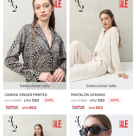
Seleccionar talle
Seleccionar talle
CAMISA GINGER PRINTED
PANTALÓN GERANIO
590
590
54
50
1.290
1.190
UYU
UYU
UYU
UYU
502
502
UYU
UYU