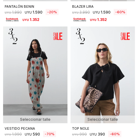
PANTALÓN BENIN
BLAZER LIRA
1.590
1.590
20
60
1.990
3.990
UYU
UYU
UYU
UYU
1.352
1.352
UYU
UYU
Seleccionar talle
Seleccionar talle
VESTIDO PECANA
TOP NOLE
590
390
70
60
1.990
990
UYU
UYU
UYU
UYU