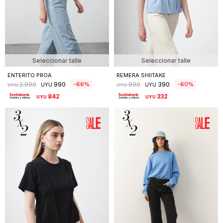
Seleccionar talle
Seleccionar talle
ENTERITO PROA
REMERA SHIITAKE
990
390
66
60
2.990
990
UYU
UYU
UYU
UYU
842
332
UYU
UYU