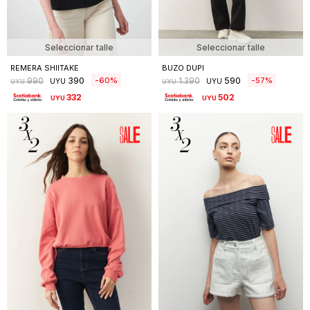
Seleccionar talle
Seleccionar talle
REMERA SHIITAKE
BUZO DUPI
390
590
60
57
990
1.390
UYU
UYU
UYU
UYU
332
502
UYU
UYU