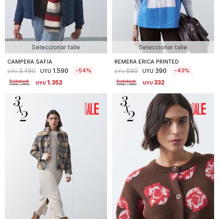
Seleccionar talle
Seleccionar talle
CAMPERA SAFIA
REMERA ERICA PRINTED
1.590
390
54
43
3.490
690
UYU
UYU
UYU
UYU
1.352
332
UYU
UYU