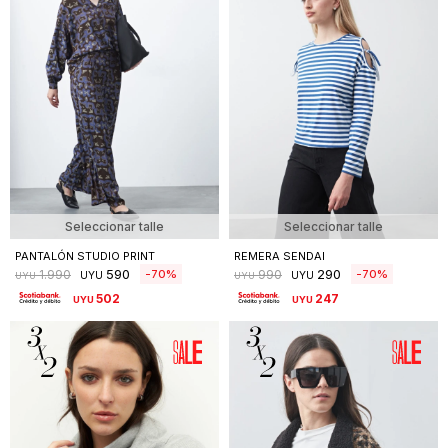
Seleccionar talle
Seleccionar talle
PANTALÓN STUDIO PRINT
REMERA SENDAI
590
290
70
70
1.990
990
UYU
UYU
UYU
UYU
502
247
UYU
UYU