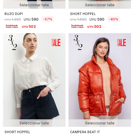
Seleccionar talle
Seleccionar talle
BUZO DUPI
SHORT HOPPEL
590
590
57
65
1.390
1.690
UYU
UYU
UYU
UYU
502
502
UYU
UYU
Seleccionar talle
Seleccionar talle
SHORT HOPPEL
CAMPERA BEAT IT