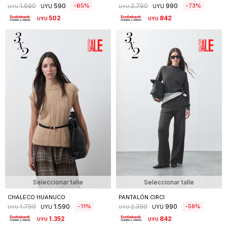
590
990
65
73
1.690
3.790
UYU
UYU
UYU
UYU
502
842
UYU
UYU
Seleccionar talle
Seleccionar talle
CHALECO HUANUCO
PANTALÓN CIRCI
1.590
990
11
58
1.790
2.390
UYU
UYU
UYU
UYU
1.352
842
UYU
UYU