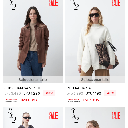
Seleccionar talle
Seleccionar talle
SOBRECAMISA VENTO
POLERA CARLA
1.290
1.190
63
48
3.490
2.290
UYU
UYU
UYU
UYU
1.097
1.012
UYU
UYU