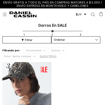
ENVÍO GRATIS A TODO EL PAÍS EN COMPRAS MAYORES A $3.000 /
ENVÍO EXPRESS EN MONTEVIDEO Y CANELONES

Gorros En SALE
Recomendados
Filtrando por:
Accesorios
Gorros
Quitar filtros
Color:
Varios colores