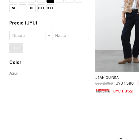
M
L
XL
XXL
3XL
Precio
(UYU)
OK
Color
Seleccionar 
Azul
(1)
JEAN GUINEA
1.590
2.390
UYU
UYU
1.352
UYU