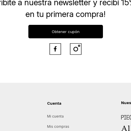
ibite a nuestra newsletter
y recibí 1
en tu primera compra!
Obtener cupón


Nues
Cuenta
Piece
Mi cuenta
Allie
Mis compras