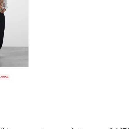
talle
33