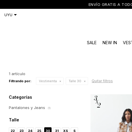
ENVÍO GRATIS A TODO 
SALE
NEW IN
VES
1 artículo
Quitar filtros
Filtrando por:
Vestimenta
Talle 30
Categorías
Pantalones y Jeans
(1)
Talle
22
23
24
25
30
31
XS
S