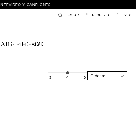
ONTEVIDEO Y CANELONES
0
UYU
Recomendados