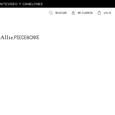
ONTEVIDEO Y CANELONES
0
UYU