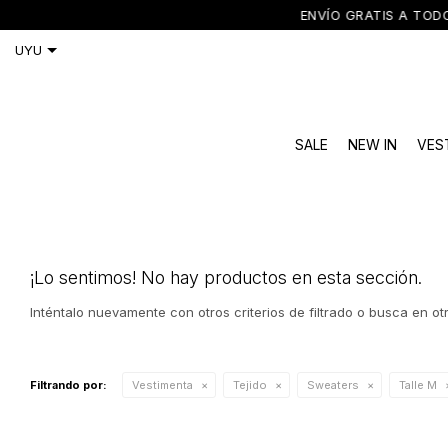
ENVÍO GRATIS A TODO 
SALE
NEW IN
VES
¡Lo sentimos! No hay productos en esta sección.
Inténtalo nuevamente con otros criterios de filtrado o busca en o
Filtrando por:
Vestimenta
Tejido
Sweaters
Talle M