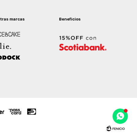
tras marcas
Beneficios
 of Cake
ock