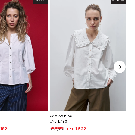
leccionar talle
Seleccionar talle
CAMISA BIBS
CAM
1.790
UYU
UYU
.182
1.522
UYU