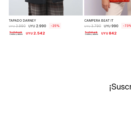
Seleccionar talle
Seleccionar ta
TAPADO DARNEY
CAMPERA BEAT IT
2.990
990
25
73
3.990
3.790
UYU
UYU
UYU
UYU
2.542
842
UYU
UYU
¡Suscr