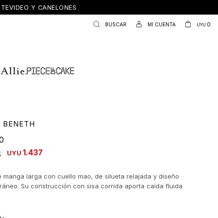
ONTEVIDEO Y CANELONES
0
UYU
 BENETH
0
1.437
UYU
 manga larga con cuello mao, de silueta relajada y diseño
áneo. Su construcción con sisa corrida aporta caída fluida
nfort, mientras que el frente limpio y el bolsillo aplicado
aire minimalista y versátil. Una prenda que se adapta con
a looks urbanos, elevando lo simple con detalles sutiles.