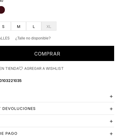
do
S
M
L
XL
ALLES
¿Talle no disponible?
COMPRAR
EN TIENDA
0103221035
Y DEVOLUCIONES
S
DE PAGO