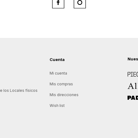


Nues
Cuenta
Piece
Mi cuenta
Allie
Mis compras
 los Locales físicos
Mis direcciones
Padd
Wish list