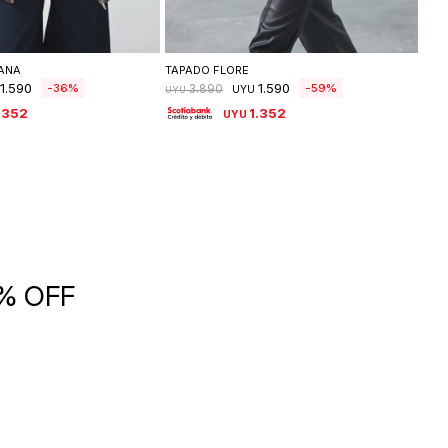
leccionar talle
Seleccionar talle
IANA
TAPADO FLORE
BLA
1.590
1.590
36
59
3.890
UYU
UYU
UYU
.352
1.352
UYU
5% OFF