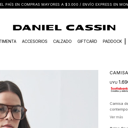
EL PAÍS EN COMPRAS MAYORES A $3.000 / ENVÍO EXPRESS EN M
TIMENTA
ACCESORIOS
CALZADO
GIFTCARD
PADDOCK
CAMISA
1.69
UYU
Camisa de
contempor
y mayor co
suman un 
facilidad 