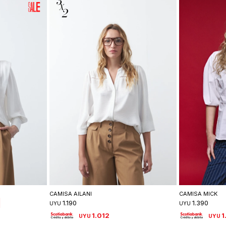
lle
Seleccionar talle
Se
CAMISA AILANI
CAMISA MICK
1.190
1.390
UYU
UYU
1.012
1
UYU
UYU