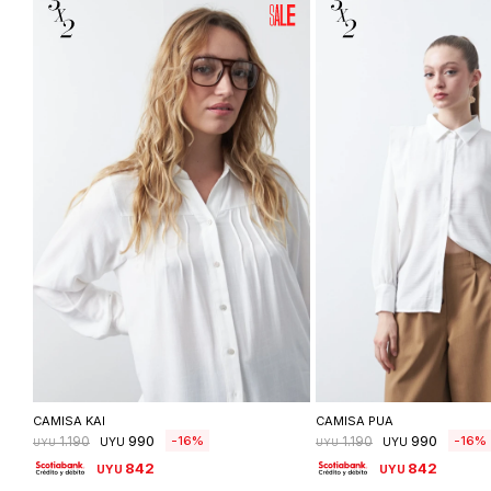
Seleccionar talle
Seleccionar ta
CAMISA KAI
CAMISA PUA
990
990
16
16
1.190
1.190
UYU
UYU
UYU
UYU
842
842
UYU
UYU