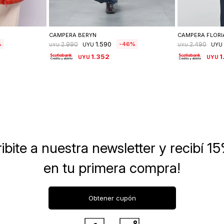
lle
Seleccionar talle
Se
CAMPERA BERYN
CAMPERA FLOR
1.590
46
2.990
2.490
UYU
UYU
UYU
UYU
1.352
1
UYU
UYU
ibite a nuestra newsletter
y recibí 1
en tu primera compra!
Obtener cupón