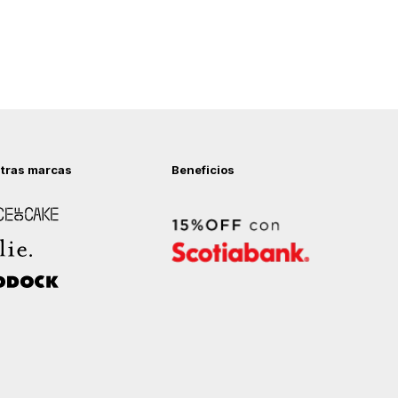
tras marcas
Beneficios
 of Cake
ock