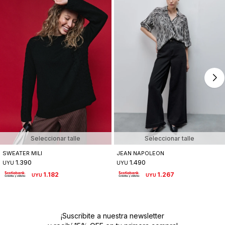
Seleccionar talle
Seleccionar talle
SWEATER MILI
JEAN NAPOLEON
1.390
1.490
UYU
UYU
1.182
1.267
UYU
UYU
¡Suscribite a nuestra newsletter