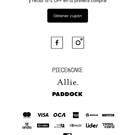
y recibí 15% OFF en tu primera compra!
Obtener cupón


Piece of Cake
Allie
Paddock