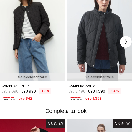
Seleccionar talle
Seleccionar talle
CAMPERA FINLEY
CAMPERA SAFIA
990
1.590
63
54
2.690
3.490
UYU
UYU
UYU
UYU
842
1.352
UYU
UYU
Completá tu look