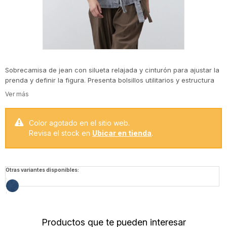
Sobrecamisa de jean con silueta relajada y cinturón para ajustar la
prenda y definir la figura. Presenta bolsillos utilitarios y estructura
liviana que la vuelve ideal para usar como abrigo intermedio. Un
clásico atemporal que trasciende temporadas y funciona perfecto
para superponer sobre tejidos o básicos, aportando un aire
canchero y versátil a cualquier look.
Color agotado en el sitio web.
Revisa el stock en
Ubicar en tienda
.
Otras variantes disponibles:
Productos que te pueden interesar