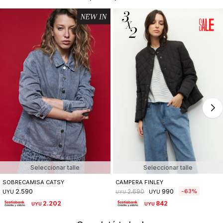
Seleccionar talle
Seleccionar talle
SOBRECAMISA CATSY
CAMPERA FINLEY
2.590
990
63
2.690
UYU
UYU
UYU
2.202
842
UYU
UYU