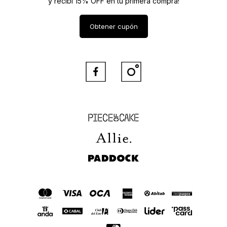
y recibí 15% OFF en tu primera compra!
Obtener cupón


Piece of Cake
Allie
Paddock