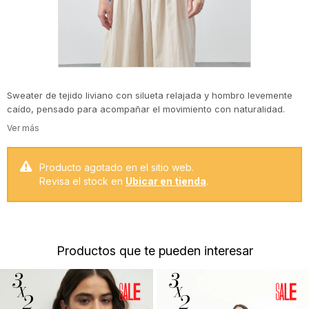
Sweater de tejido liviano con silueta relajada y hombro levemente
caído, pensado para acompañar el movimiento con naturalidad.
Cuenta con lazos ajustables en el bajo. Su construcción de punto
suave aporta abrigo sin peso, mientras que los detalles de
terminación en puños y cintura refuerzan su impronta clean. Una
prenda versátil que se adapta tanto a looks casuales como a
Producto agotado en el sitio web.
combinaciones más elevadas, ideal para sumar capas con estilo.
Revisa el stock en
Ubicar en tienda
.
Productos que te pueden interesar