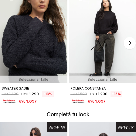
Seleccionar talle
Seleccionar talle
SWEATER SADIE
POLERA CONSTANZA
1.290
1.290
13
18
1.490
1.590
UYU
UYU
UYU
UYU
1.097
1.097
UYU
UYU
Completá tu look