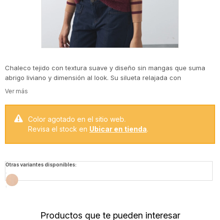
Chaleco tejido con textura suave y diseño sin mangas que suma
abrigo liviano y dimensión al look. Su silueta relajada con
terminaciones acanaladas y leve volumen en hombros lo convierte
en una prenda ideal para usar en layering, sobre camisas o
remeras, aportando calidez y estilo. Un básico versátil que eleva
combinaciones simples y funciona tanto en looks casuales como
Color agotado en el sitio web.
más armados.
Revisa el stock en
Ubicar en tienda
.
Otras variantes disponibles:
Productos que te pueden interesar