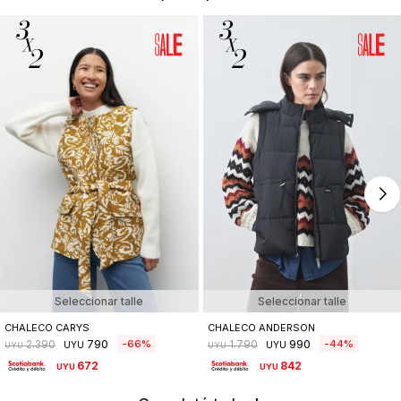
Seleccionar talle
Seleccionar talle
CHALECO CARYS
CHALECO ANDERSON
790
990
66
44
2.390
1.790
UYU
UYU
UYU
UYU
672
842
UYU
UYU