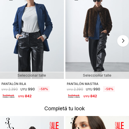
Seleccionar talle
Seleccionar talle
PANTALÓN RILA
PANTALÓN MASTRA
990
990
58
58
2.390
2.390
UYU
UYU
UYU
UYU
842
842
UYU
UYU
Completá tu look