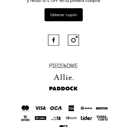
y recibí 15% OFF en tu primera compra!
Obtener cupón


Piece of Cake
Allie
Paddock