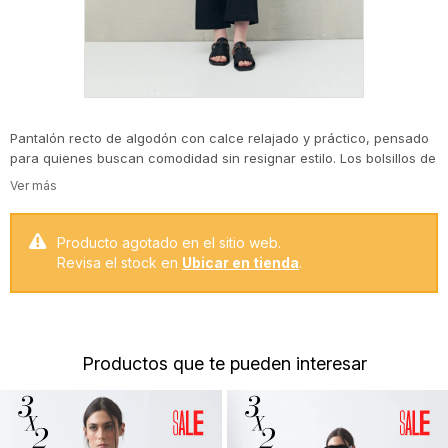
Pantalón recto de algodón con calce relajado y práctico, pensado
para quienes buscan comodidad sin resignar estilo. Los bolsillos de
parche y las líneas simples le dan un aire utilitario, mientras que su
fit recto lo convierte en un básico versátil para armar looks
urbanos o casuales. Una prenda que se adapta a múltiples
ocasiones, fácil de combinar y atemporal.
Producto agotado en el sitio web.
Revisa el stock en
Ubicar en tienda
.
Productos que te pueden interesar