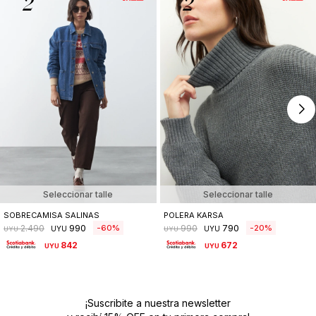
Seleccionar talle
Seleccionar talle
SOBRECAMISA SALINAS
POLERA KARSA
990
790
60
20
2.490
990
UYU
UYU
UYU
UYU
842
672
UYU
UYU
¡Suscribite a nuestra newsletter