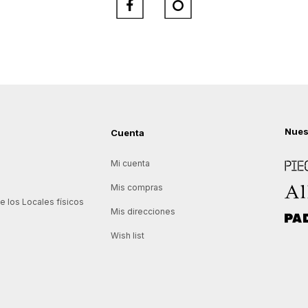


Nues
Cuenta
Piece
Mi cuenta
Allie
Mis compras
 los Locales físicos
Mis direcciones
Padd
Wish list