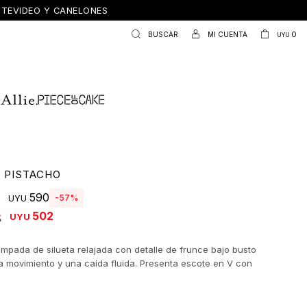
ONTEVIDEO Y CANELONES
0
UYU
 PISTACHO
590
57
UYU
502
UYU
ampada de silueta relajada con detalle de frunce bajo busto
a movimiento y una caída fluida. Presenta escote en V con
ulables y mangas cortas con leve volumen, logrando un
 entre femineidad y comodidad. El tejido liviano combina
y frescura, ideal para acompañar looks diarios con un