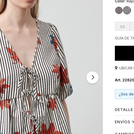
Ray
toque tren
XS
GUÍA DE T
UBICAR 
22620
¿Sos de
DETALLE
ENVÍOS 