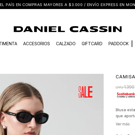
EL PAÍS EN COMPRAS MAYORES A $3.000 / ENVÍO EXPRESS EN M
TIMENTA
ACCESORIOS
CALZADO
GIFTCARD
PADDOCK
CAMISA
1.390
UYU
Blusa est
que aport
lazos reg
equilibrio
suavidad 