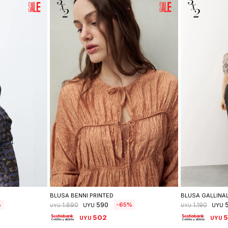
lle
Seleccionar talle
Se
BLUSA BENNI PRINTED
BLUSA GALLINA
590
65
1.690
1.190
UYU
UYU
UYU
UYU
502
UYU
UYU