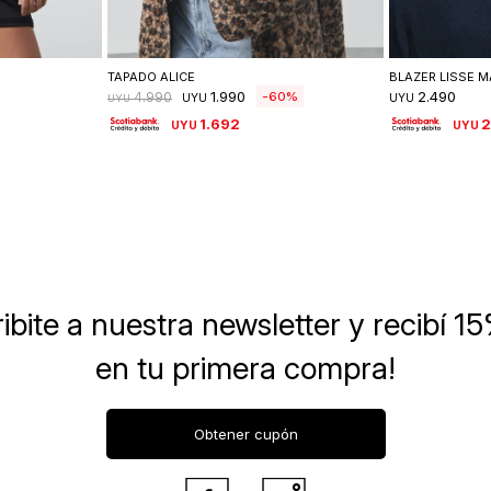
lle
Seleccionar talle
Se
TAPADO ALICE
BLAZER LISSE 
1.990
2.490
60
4.990
UYU
UYU
UYU
1.692
2
UYU
UYU
ibite a nuestra newsletter
y recibí 1
en tu primera compra!
Obtener cupón