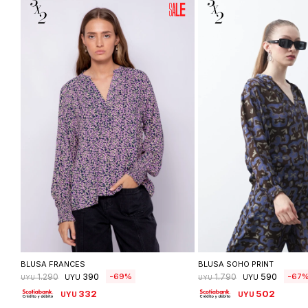
Seleccionar talle
Seleccionar ta
BLUSA FRANCES
BLUSA SOHO PRINT
390
590
69
67
1.290
1.790
UYU
UYU
UYU
UYU
332
502
UYU
UYU