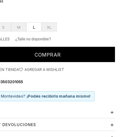
as
dy sin perder versatilidad.
S
M
L
XL
ALLES
¿Talle no disponible?
COMPRAR
EN TIENDA
3503201055
 Montevideo?
¡Podés recibirlo mañana mismo!
Y DEVOLUCIONES