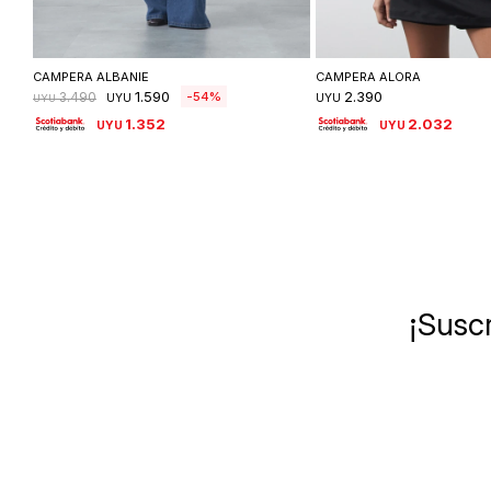
Seleccionar talle
Seleccionar ta
CAMPERA ALBANIE
CAMPERA ALORA
1.590
2.390
54
3.490
UYU
UYU
UYU
1.352
2.032
UYU
UYU
¡Suscr