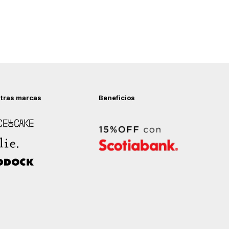
tras marcas
Beneficios
 of Cake
ock