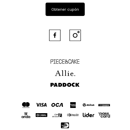
Obtener cupón


Piece of Cake
Allie
Paddock