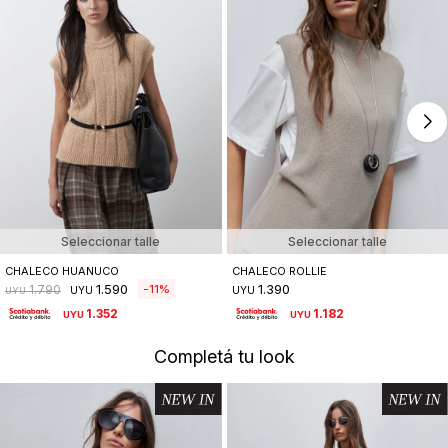
Seleccionar talle
Seleccionar talle
CHALECO HUANUCO
CHALECO ROLLIE
1.590
1.390
11
1.790
UYU
UYU
UYU
1.352
1.182
UYU
UYU
Completá tu look