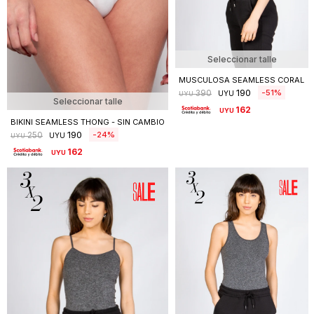
Seleccionar talle
MUSCULOSA SEAMLESS CORAL
190
51
390
UYU
UYU
Seleccionar talle
162
UYU
BIKINI SEAMLESS THONG - SIN CAMBIO
190
24
250
UYU
UYU
162
UYU