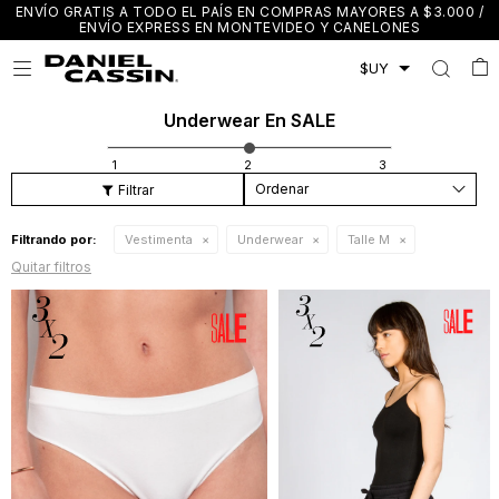
ENVÍO GRATIS A TODO EL PAÍS EN COMPRAS MAYORES A $3.000 /
ENVÍO EXPRESS EN MONTEVIDEO Y CANELONES

Underwear En SALE
Recomendados
Filtrando por:
Vestimenta
Underwear
Talle M
Quitar filtros