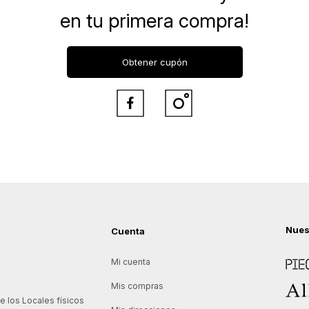
en tu primera compra!
Obtener cupón


Nues
Cuenta
Piece
Mi cuenta
Allie
Mis compras
 los Locales físicos