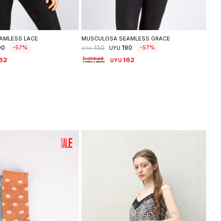
leccionar talle
Seleccionar talle
AMLESS LACE
MUSCULOSA SEAMLESS GRACE
90
190
57
57
450
UYU
UYU
62
162
UYU