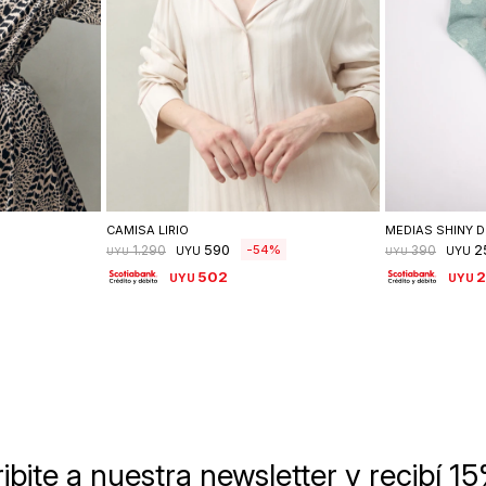
lle
Seleccionar talle
Se
CAMISA LIRIO
MEDIAS SHINY 
590
2
54
1.290
390
UYU
UYU
UYU
UYU
502
2
UYU
UYU
ibite a nuestra newsletter
y recibí 1