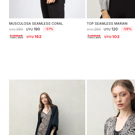
Seleccionar talle
Seleccionar ta
MUSCULOSA SEAMLESS CORAL
TOP SEAMLESS MARIAN
190
120
51
58
390
290
UYU
UYU
UYU
UYU
162
102
UYU
UYU