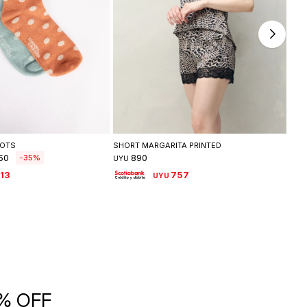
leccionar talle
Seleccionar talle
DOTS
SHORT MARGARITA PRINTED
PAN
50
890
35
UYU
UYU
13
757
UYU
5% OFF