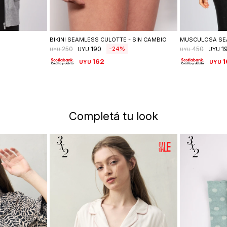
lle
Seleccionar talle
Se
BIKINI SEAMLESS CULOTTE - SIN CAMBIO
MUSCULOSA SE
190
1
24
250
450
UYU
UYU
UYU
UYU
162
1
UYU
UYU
Completá tu look