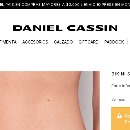
EL PAÍS EN COMPRAS MAYORES A $3.000 / ENVÍO EXPRESS EN M
TIMENTA
ACCESORIOS
CALZADO
GIFTCARD
PADDOCK
BIKINI
Parte infe
Co
Re