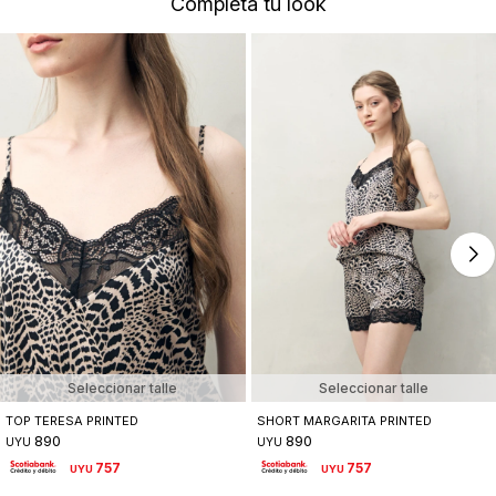
Completá tu look
Seleccionar talle
Seleccionar talle
TOP TERESA PRINTED
SHORT MARGARITA PRINTED
890
890
UYU
UYU
757
757
UYU
UYU