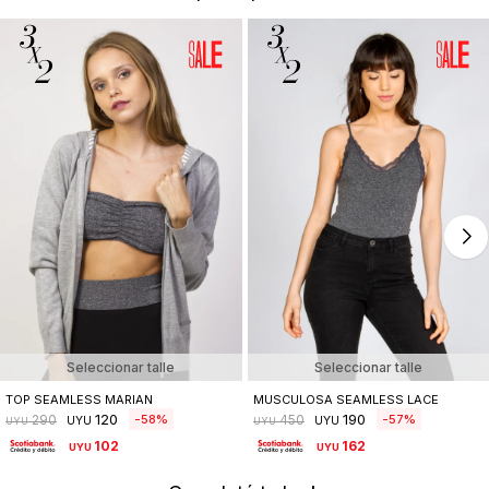
Seleccionar talle
Seleccionar talle
TOP SEAMLESS MARIAN
MUSCULOSA SEAMLESS LACE
120
190
58
57
290
450
UYU
UYU
UYU
UYU
102
162
UYU
UYU