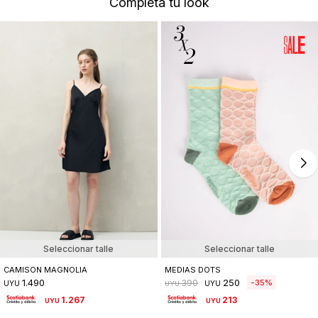
Completá tu look
Seleccionar talle
Seleccionar talle
CAMISON MAGNOLIA
MEDIAS DOTS
1.490
250
35
390
UYU
UYU
UYU
1.267
213
UYU
UYU