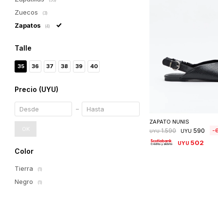
Zuecos
(3)
Zapatos
(4)
Talle
35
36
37
38
39
40
Precio
(UYU)
Seleccionar 
ZAPATO NUNIS
OK
590
1.590
UYU
UYU
502
UYU
Color
Tierra
(1)
Negro
(1)