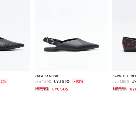
talle
Seleccionar talle
S
ZAPATO NUNIS
ZAPATO TERL
590
62
62
1.590
1.590
UYU
U
UYU
UYU
502
UYU
UY