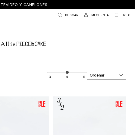
ONTEVIDEO Y CANELONES
0
UYU
Recomendados