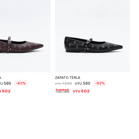
eleccionar talle
Seleccionar talle
A
ZAPATO TERLA
590
590
62
62
1.590
YU
UYU
UYU
502
502
U
UYU