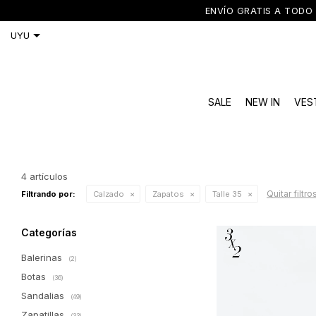
ENVÍO GRATIS A TODO 
SALE
NEW IN
VES
4 artículos
Quitar filtro
Filtrando por:
Calzado
Zapatos
Talle 35
Categorías
Balerinas
(2)
Botas
(36)
Sandalias
(49)
Zapatillas
(33)